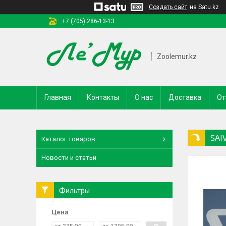
Создать сайт
на Satu.kz
+7 (705) 286-13-13
Zoolemur.kz
Главная
Контакты
О нас
Доставка
От
SAI
Каталог товаров
Новости и статьи
Фильтры
Цена