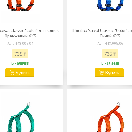
ival Classic "Color" для кошек
Шлейка Saival Classic "Color" 
Оранжевый XXS
Синий XXS
443.005.04
443.005.06
735 ₸
735 ₸
В наличии
В наличии
Купить
Купить