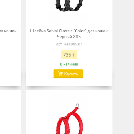
для кошек
Шлейка Saival Classic "Color" для кошек
Черный XXS
443.005.07
735 ₸
В наличии
Купить