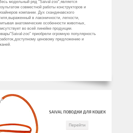
Весь модельный ряд "Saival-zoo",является
езультатом совместной работы конструкторов и
изайнеров компании. Дух скандинавского
тиля,выраженный в лаконичности, легкости,
читывая анатомические особенности животных,
рисутствует во всей линейке продукции.
овары"Saival-zoo" приобрели огромную популярность
зработок,доступному ценовому предложению и
тканей.
SAIVAL ПОВОДКИ ДЛЯ КОШЕК
Перейти