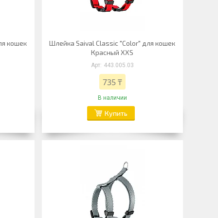
для кошек
Шлейка Saival Classic "Color" для кошек
Красный XXS
443.005.03
735 ₸
В наличии
Купить