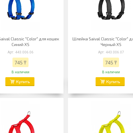
ival Classic "Color" для кошек
Шлейка Saival Classic "Color" 
Синий XS
Черный XS
443.006.06
443.006.07
745 ₸
745 ₸
В наличии
В наличии
Купить
Купить