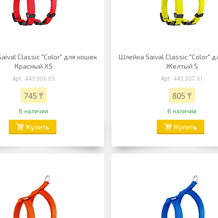
ival Classic "Color" для кошек
Шлейка Saival Classic "Color" 
Красный XS
Желтый S
443.006.03
443.007.01
745 ₸
805 ₸
В наличии
В наличии
Купить
Купить