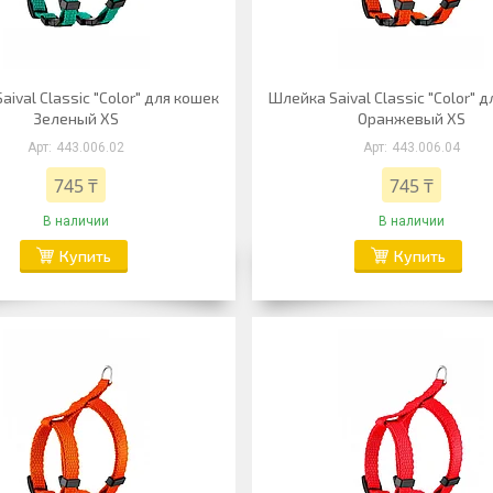
ival Classic "Color" для кошек
Шлейка Saival Classic "Color" 
Зеленый XS
Оранжевый XS
443.006.02
443.006.04
745 ₸
745 ₸
В наличии
В наличии
Купить
Купить