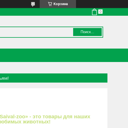
Корзина
Поиск...
ьям!
Saival-zoo» - это товары для наших
любимых животных!