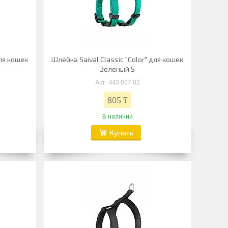
для кошек
Шлейка Saival Classic "Color" для кошек
Зеленый S
443.007.02
805 ₸
В наличии
Купить