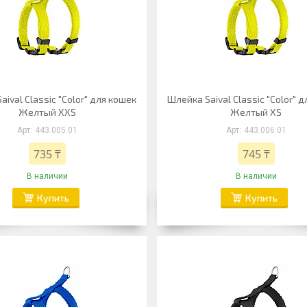
ival Classic "Color" для кошек
Шлейка Saival Classic "Color" 
Желтый XXS
Желтый XS
443.005.01
443.006.01
735 ₸
745 ₸
В наличии
В наличии
Купить
Купить