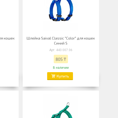
для кошек
Шлейка Saival Classic "Color" для кошек
Синий S
443.007.06
805 ₸
В наличии
Купить