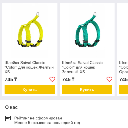
Шлейка Saival Classic
Шлейка Saival Classic
Шлей
"Color" для кошек Желтый
"Color" для кошек
"Col
XS
Зеленый XS
Ора
745
745
745
₸
₸
Купить
Купить
О нас
Рейтинг не сформирован
Менее 5 отзывов за последний год