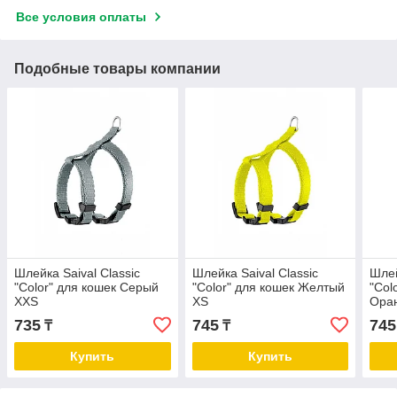
Все условия оплаты
Подобные товары компании
Шлейка Saival Classic
Шлейка Saival Classic
Шлей
"Color" для кошек Серый
"Color" для кошек Желтый
"Col
XXS
XS
Ора
735
745
745
₸
₸
Купить
Купить