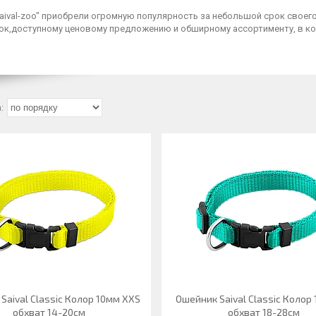
aival-zoo" приобрели огромную популярность за небольшой срок свое
ок,доступному ценовому предложению и обширному ассортименту, в к
Saival Classic Колор 10мм XXS
Ошейник Saival Classic Колор
обхват 14-20см
обхват 18-28см