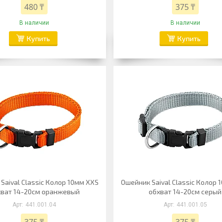
480 ₸
375 ₸
В наличии
В наличии
Купить
Купить
Saival Classic Колор 10мм XXS
Ошейник Saival Classic Колор 
хват 14-20см оранжевый
обхват 14-20см серый
441.001.04
441.001.05