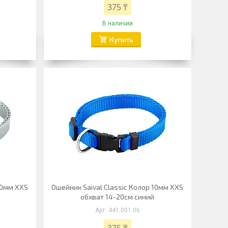
375 ₸
В наличии
Купить
10мм XXS
Ошейник Saival Classic Колор 10мм XXS
обхват 14-20см синий
441.001.06