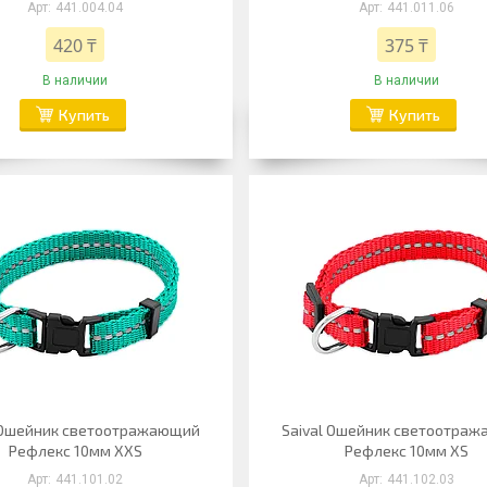
441.004.04
441.011.06
420 ₸
375 ₸
В наличии
В наличии
Купить
Купить
l Ошейник светоотражающий
Saival Ошейник светоотра
Рефлекс 10мм XXS
Рефлекс 10мм XS
441.101.02
441.102.03