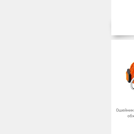
Ошейник 
об