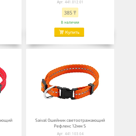
441.012.01
385 ₸
В наличии
Купить
жающий
Saival Ошейник светоотражающий
Рефлекс 12мм S
441.103.04