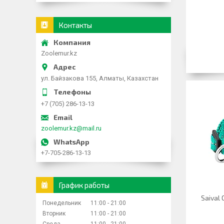
Контакты
Zoolemur.kz
ул. Байзакова 155, Алматы, Казахстан
+7 (705) 286-13-13
zoolemur.kz@mail.ru
+7-705-286-13-13
График работы
Saiva
Понедельник
11:00
21:00
Вторник
11:00
21:00
Среда
11:00
21:00