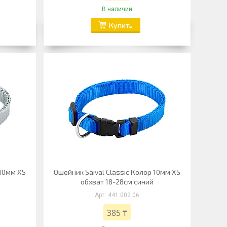
В наличии
Купить
 10мм XS
Ошейник Saival Classic Колор 10мм XS
обхват 18-28см синий
441.002.06
385 ₸