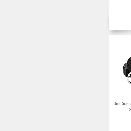
Ошейник 
о