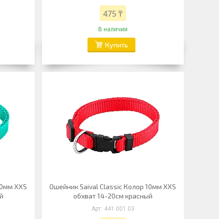
475 ₸
В наличии
Купить
10мм XXS
Ошейник Saival Classic Колор 10мм XXS
ый
обхват 14-20см красный
441.001.03