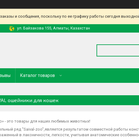
аказы и сообщения, поскольку по ее графику работы сегодня выходной
ул. Байзакова 155, Алматы, Казахстан
зывы
Каталог товаров
VAL ошейники для кошек
oo» - это товары для наших любимых животных!
льный ряд "Saival-zoo",является результатом совместной работы конс
аженный в лаконичности, легкости, учитывая анатомические особеннос