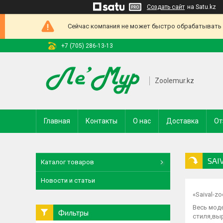
Создать сайт
на Satu.kz
Сейчас компания не может быстро обрабатывать з
+7 (705) 286-13-13
Zoolemur.kz
Главная
Контакты
О нас
Доставка
От
SAI
Каталог товаров
Новости и статьи
«Saival-z
Весь моде
Фильтры
стиля,выр