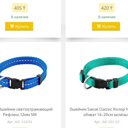
405 ₸
420 ₸
В наличии
В наличии
Купить
Купить
l Ошейник светоотражающий
Ошейник Saival Classic Колор 
Рефлекс 12мм SМ
обхват 14-20см зелён
441.104.06
441.001.02