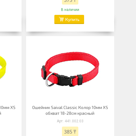
375 ₸
В наличии
Купить
 10мм XS
Ошейник Saival Classic Колор 10мм XS
й
обхват 18-28см красный
441.002.03
385 ₸