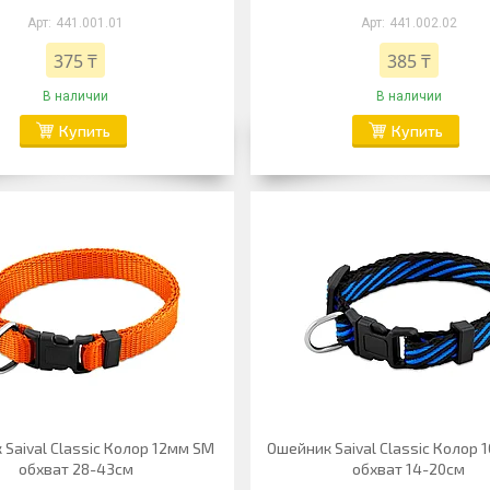
441.001.01
441.002.02
375 ₸
385 ₸
В наличии
В наличии
Купить
Купить
Saival Classic Колор 12мм SМ
Ошейник Saival Classic Колор 
обхват 28-43см
обхват 14-20см