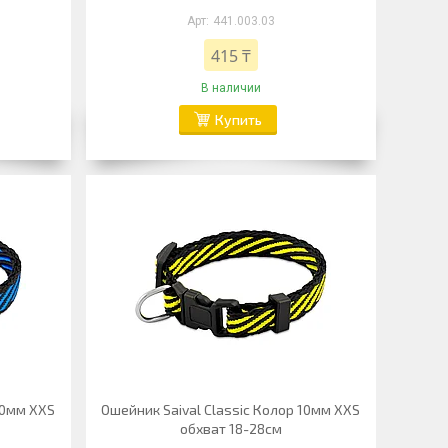
441.003.03
415 ₸
В наличии
Купить
10мм XXS
Ошейник Saival Classic Колор 10мм XXS
обхват 18-28см