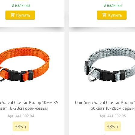
В наличии
В наличии
Купить
Купить
Saival Classic Колор 10мм XS
Ошейник Saival Classic Колор
хват 18-28см оранжевый
обхват 18-28см серый
441.002.04
441.002.05
385 ₸
385 ₸