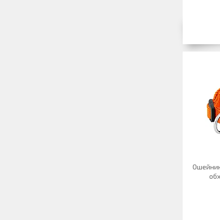
Ошейник 
об