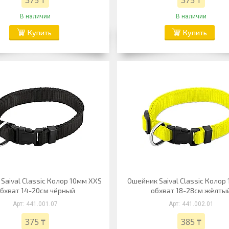
375 ₸
375 ₸
В наличии
В наличии
Купить
Купить
Saival Classic Колор 10мм XXS
Ошейник Saival Classic Колор
бхват 14-20см чёрный
обхват 18-28см жёлты
441.001.07
441.002.01
375 ₸
385 ₸