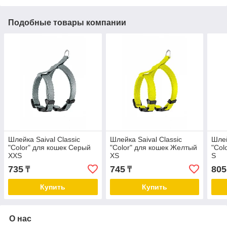
Подобные товары компании
Шлейка Saival Classic
Шлейка Saival Classic
Шлей
"Color" для кошек Серый
"Color" для кошек Желтый
"Col
XXS
XS
S
735
745
805
₸
₸
Купить
Купить
О нас