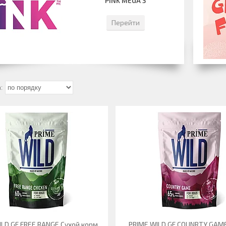
PINK MEGA 3
Перейти
ILD GF FREE RANGE Сухой корм
PRIME WILD GF COUNRTY GAM