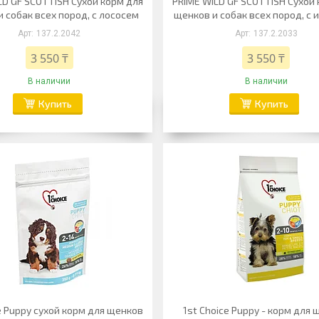
LD GF SCOTTISH Сухой корм для
PRIME WILD GF SCOTTISH Сухой
 собак всех пород, с лососем
щенков и собак всех пород, с 
137.2.2042
137.2.2033
3 550 ₸
3 550 ₸
В наличии
В наличии
Купить
Купить
e Puppy сухой корм для щенков
1st Choice Puppy - корм для