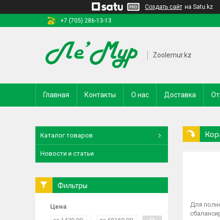
Создать сайт
на Satu.kz
+7 (705) 286-13-13
Zoolemur.kz
Главная
Контакты
О нас
Доставка
От
Кор
Каталог товаров
Новости и статьи
Фильтры
Для полн
Цена
сбалансир