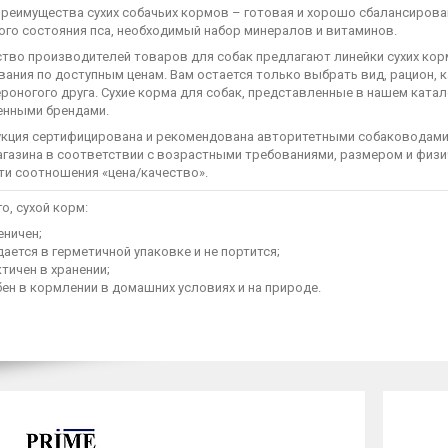
преимущества сухих собачьих кормов – готовая и хорошо сбалансирова
ого состояния пса, необходимый набор минералов и витаминов.
тво производителей товаров для собак предлагают линейки сухих кор
ания по доступным ценам. Вам остается только выбрать вид, рацион, 
ероногого друга. Сухие корма для собак, представленные в нашем кат
енными брендами.
укция сертифицирована и рекомендована авторитетными собаководами
агазина в соответствии с возрастными требованиями, размером и физи
ти соотношения «цена/качество».
о, сухой корм:
еничен;
ается в герметичной упаковке и не портится;
тичен в хранении;
ен в кормлении в домашних условиях и на природе.