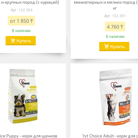
 и крупных пород (с курицей)
миниатюрных и мелких пород (
кг
102.304
102.301
от 1 850 ₸
4 760 ₸
В наличии
В наличии
Купить
Купить
oice Puppy - корм для щенков
1st Choice Adult- корм для 