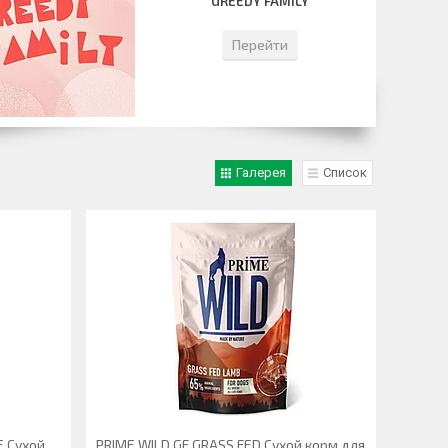
GREEDY FAMILY
Перейти
Галерея
Список
E Сухой
PRIME WILD GF GRASS FED Сухой корм для