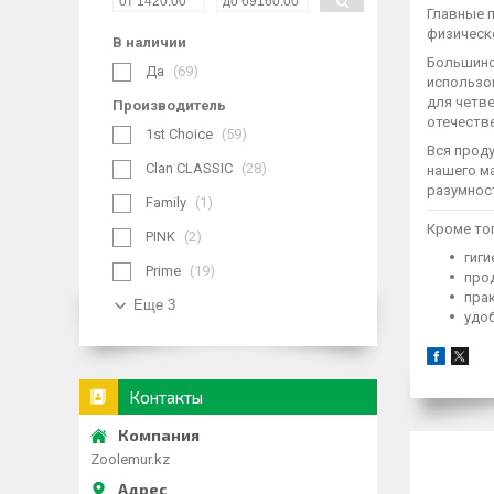
Главные 
физическ
В наличии
Большинс
Да
69
использов
для четв
Производитель
отечеств
1st Choice
59
Вся прод
Clan CLASSIC
28
нашего м
разумнос
Family
1
Кроме тог
PINK
2
гиги
Prime
19
прод
прак
Еще 3
удоб
Контакты
Zoolemur.kz