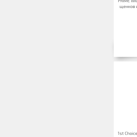
PRIME WI
щенков и
1st Choic