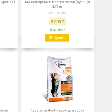
курица) 1
миниатюрных и мелких пород (курица)
2.72 кг.
102.302
8 000 ₸
В наличии
Купить
собак
1st Choice Adult- корм для собак