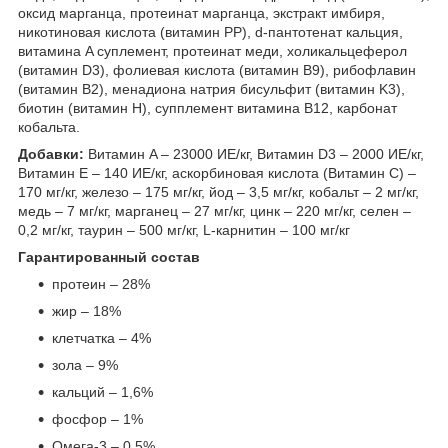
оксид марганца, протеинат марганца, экстракт имбиря,
никотиновая кислота (витамин PP), d-пантотенат кальция,
витамина A суплемент, протеинат меди, холикальцеферол
(витамин D3), фолиевая кислота (витамин В9), рибофлавин
(витамин B2), менадиона натрия бисульфит (витамин K3),
биотин (витамин Н), супплемент витамина B12, карбонат
кобальта.
Добавки:
Витамин A – 23000 ИЕ/кг, Витамин D3 – 2000 ИЕ/кг,
Витамин Е – 140 ИЕ/кг, аскорбиновая кислота (Витамин С) –
170 мг/кг, железо – 175 мг/кг, йод – 3,5 мг/кг, кобальт – 2 мг/кг,
медь – 7 мг/кг, марганец – 27 мг/кг, цинк – 220 мг/кг, селен –
0,2 мг/кг, таурин – 500 мг/кг, L-карнитин – 100 мг/кг
Гарантированный состав
протеин – 28%
жир – 18%
клетчатка – 4%
зола – 9%
кальций – 1,6%
фосфор – 1%
Омега-3 – 0,5%