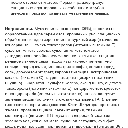
после отъема от матери. Форма и размер гранул
специально адаптированы к особенностям зубов
щенков и помогают развивать жевательные навыки.
Ингредиенты:
Мука из мяса цыпленка (36%), специально
обработанные ядра зерен овса, дробленый рис, специально
обработанные ядра зерен ячменя, куриный жир (в качестве
консерванта — смесь токоферолов (источник витамина Е),
сушеная мякоть свеклы, сушеная мякоть томатов,
дегидрированное яйцо, измельченная клетчатка, лецитин,
цельное льняное семя, гидролизат куриной печени, жир
сельди, хлорид калия, мононатрия фосфат, холинхлорид,
соль, дрожжевой экстракт, карбонат кальция, аскорбиновая
кислота (витамин С), таурин, экстракт цикория ( источник
инулина), L-карнитин, сульфат железа, оксид цинка, ацетат ɑ-
токоферола (источник витамина Е),панцирь мелких креветок
и панцирь краба (источник глюкозамина), новозеландские
зеленые мидии (источник глюкозаминогликана ГАГ),трепанг
(источник хондроитина),экстракт Юкки Шидигера, протеинат
железа, протеинат цинка, селенит натрия, тиамина
мононитрат (витамин В1), мука из водорослей, экстракт
зеленого чая, сушеная мята, сушеная петрушка, сульфат
меди, йодат кальция, пиридоксина гидрохлорид (витамин B6),