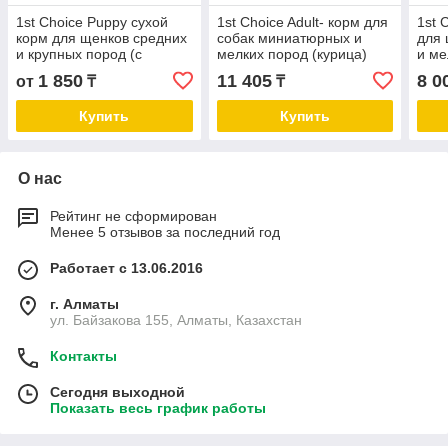
1st Choice Puppy сухой
1st Choice Adult- корм для
1st 
корм для щенков средних
собак миниатюрных и
для
и крупных пород (с
мелких пород (курица)
и ме
курицей)
2.72 кг.
2.72 
1 850
11 405
8 0
от
₸
₸
Купить
Купить
О нас
Рейтинг не сформирован
Менее 5 отзывов за последний год
Работает с 13.06.2016
г. Алматы
ул. Байзакова 155, Алматы, Казахстан
Контакты
Сегодня выходной
Показать весь график работы