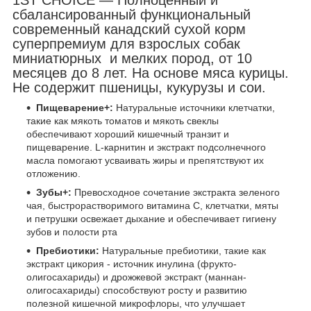
сбалансированный функциональный
современный канадский сухой корм
суперпремиум для взрослых собак
миниатюрных и мелких пород, от 10
месяцев до 8 лет. На основе мяса курицы.
Не содержит пшеницы, кукурузы и сои.
Пищеварение+:
Натуральные источники клетчатки,
такие как мякоть томатов и мякоть свеклы
обеспечивают хороший кишечный транзит и
пищеварение. L-карнитин и экстракт подсолнечного
масла помогают усваивать жиры и препятствуют их
отложению.
Зубы+:
Превосходное сочетание экстракта зеленого
чая, быстрорастворимого витамина С, клетчатки, мяты
и петрушки освежает дыхание и обеспечивает гигиену
зубов и полости рта
Пребиотики:
Натуральные пребиотики, такие как
экстракт цикория - источник инулина (фрукто-
олигосахариды) и дрожжевой экстракт (маннан-
олигосахариды) способствуют росту и развитию
полезной кишечной микрофлоры, что улучшает