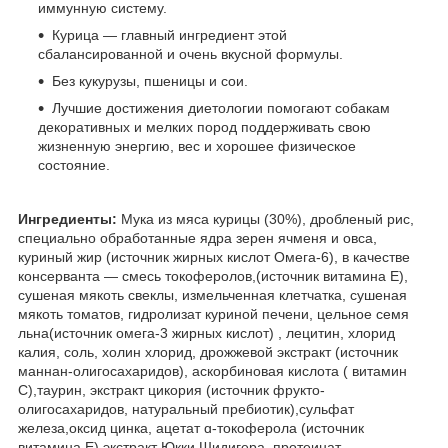
иммунную систему.
Курица — главный ингредиент этой
сбалансированной и очень вкусной формулы.
Без кукурузы, пшеницы и сои.
Лучшие достижения диетологии помогают собакам
декоративных и мелких пород поддерживать свою
жизненную энергию, вес и хорошее физическое
состояние.
Ингредиенты:
Мука из мяса курицы (30%), дробленый рис,
специально обработанные ядра зерен ячменя и овса,
куриный жир (источник жирных кислот Омега-6), в качестве
консерванта — смесь токоферолов,(источник витамина Е),
сушеная мякоть свеклы, измельченная клетчатка, сушеная
мякоть томатов, гидролизат куриной печени, цельное семя
льна(источник омега-3 жирных кислот) , лецитин, хлорид
калия, соль, холин хлорид, дрожжевой экстракт (источник
маннан-олигосахаридов), аскорбиновая кислота ( витамин
С),таурин, экстракт цикория (источник фрукто-
олигосахаридов, натуральный пребиотик),сульфат
железа,оксид цинка, ацетат ɑ-токоферола (источник
витамина Е),экстракт Юкки Шидигера, протеинат