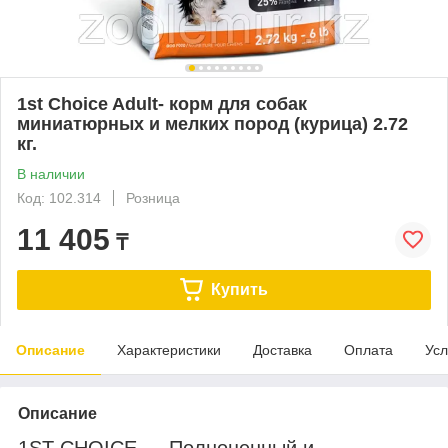
1st Choice Adult- корм для собак
миниатюрных и мелких пород (курица) 2.72
кг.
В наличии
Код: 102.314
Розница
11 405
₸
Купить
Описание
Характеристики
Доставка
Оплата
Усл
Описание
1ST CHOICE — Полноценный и