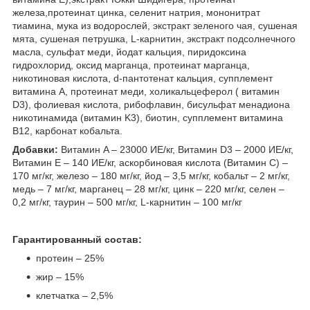
железа,протеинат цинка, селенит натрия, мононитрат
тиамина, мука из водорослей, экстракт зеленого чая, сушеная
мята, сушеная петрушка, L-карнитин, экстракт подсолнечного
масла, сульфат меди, йодат кальция, пиридоксина
гидрохлорид, оксид марганца, протеинат марганца,
никотиновая кислота, d-пантотенат кальция, супплемент
витамина A, протеинат меди, холикальцеферол ( витамин
D3), фолиевая кислота, рибофлавин, бисульфат менадиона
никотинамида (витамин K3), биотин, супплемент витамина
В12, карбонат кобальта.
Добавки:
Витамин A – 23000 ИЕ/кг, Витамин D3 – 2000 ИЕ/кг,
Витамин Е – 140 ИЕ/кг, аскорбиновая кислота (Витамин С) –
170 мг/кг, железо – 180 мг/кг, йод – 3,5 мг/кг, кобальт – 2 мг/кг,
медь – 7 мг/кг, марганец – 28 мг/кг, цинк – 220 мг/кг, селен –
0,2 мг/кг, таурин – 500 мг/кг, L-карнитин – 100 мг/кг
Гарантированный состав:
протеин – 25%
жир – 15%
клетчатка – 2,5%