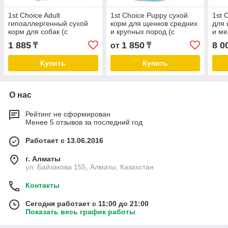
1st Choice Adult
1st Choice Puppy сухой
1st 
гипоаллергенный сухой
корм для щенков средних
для
корм для собак (с
и крупных пород (с
и ме
ягнёнком, рыбой и рисом)
курицей)
2.72 
1 885
1 850
8 0
₸
от
₸
350 гр
Купить
Купить
О нас
Рейтинг не сформирован
Менее 5 отзывов за последний год
Работает с 13.06.2016
г. Алматы
ул. Байзакова 155, Алматы, Казахстан
Контакты
Сегодня работает с 11:00 до 21:00
Показать весь график работы