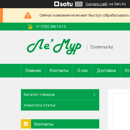
Создать сайт
на Satu.kz
Сейчас компания не может быстро обрабатывать з
+7 (705) 286-13-13
Zoolemur.kz
Главная
Контакты
О нас
Доставка
От
Каталог товаров
Новости и статьи
Контакты