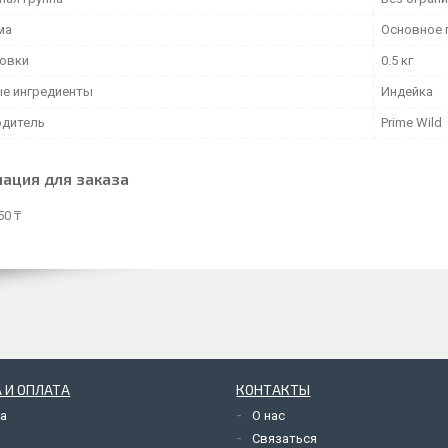
ма
Основное 
ковки
0.5 кг
е ингредиенты
Индейка
дитель
Prime Wild
ация для заказа
50 ₸
 И ОПЛАТА
КОНТАКТЫ
а
О нас
Связаться