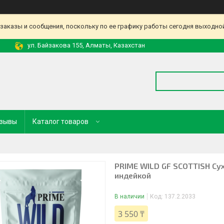
аказы и сообщения, поскольку по ее графику работы сегодня выходной
ул. Байзакова 155, Алматы, Казахстан
зывы
Каталог товаров
PRIME WILD GF SCOTTISH Сух
индейкой
В наличии
Код:
137.2.2033
3 550 ₸