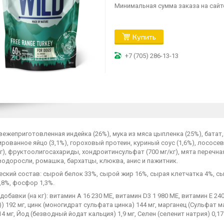
Минимальная сумма заказа на сайте
Купить
+7 (705) 286-13-13
вежеприготовленная индейка (26%), мука из мяса цыпленка (25%), батат,
рованное яйцо (3,1%), гороховый протеин, куриный соус (1,6%), лососев
кг), фруктоолигосахариды, хондроитинсульфат (700 мг/кг), мята перечн
одоросли, ромашка, бархатцы, клюква, анис и пажитник.
ский состав: сырой белок 33%, сырой жир 16%, сырая клетчатка 4%, сыр
,8%, фосфор 1,3%.
обавки (на кг): витамин А 16 230 МЕ, витамин D3 1 980 МЕ, витамин Е 24
I)) 192 мг, цинк (моногидрат сульфата цинка) 144 мг, марганец (Сульфат
 14 мг, Йод (безводный йодат кальция) 1,9 мг, Селен (селенит натрия) 0,17