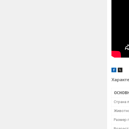
Характ
ОСНОВ
Страна 
Животн
Размер 
Возраст