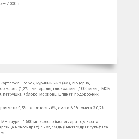
 — 7 000 ₸
 картофель, горох, куриный жир (4%), люцерна,
ое масло (1,2%), минералы, глюкозамин (1000 мг/кг), МСМ
ая, петрушка, яблоко, морковь, шпинат, подорожник,
ая зола 9,5%, влажность 8%, омега-6 3%, омега-3 0,7%,
0 МЕ, таурин 1 500 мг, железо (моногидрат сульфата
 марганца моногидрат) 45 мг, Медь (Пентагидрат сульфата
 мг.