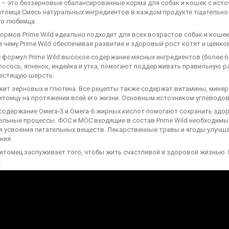
d – это беззерновые сбалансированные корма для собак и кошек с ист
итомца.Смесь натуральных ингредиентов в каждом продукте тщательно
о любимца.
ормов Prime Wild идеально подходит для всех возрастов собак и коше
 чему Prime Wild обеспечивая развитие и здоровый рост котят и щенко
е формул Prime Wild высокое содержание мясных ингредиентов (более 
 лосось, ягненок, индейка и утка, помогают поддерживать правильную 
лестящую шерсть.
жит зерновых и глютена. Все рецепты также содержат витамины, минер
итомцу на протяжении всей его жизни. Основным источником углеводов
содержание Омега-3 и Омега-6 жирных кислот помогают сохранить здор
ельные процессы. ФОС и МОС входящие в состав Prime Wild необходим
я усвоения питательных веществ. Лекарственные травы и ягоды улучш
ния.
итомец заслуживает того, чтобы жить счастливой и здоровой жизнью. 
.