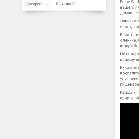
Prime Wil
Воскресенье
Выходной
вашего п
домашнег
Линейка к
благодаря
В состав
оленина,
кожу и б
Не содер
вашему п
Высокое 
воспалит
улучшени
пищеваре
Каждый п
природой