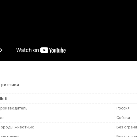
еристики
НЫЕ
производитель
Россия
ое
Собаки
породы животных
Без огран
ная группа
Без огран