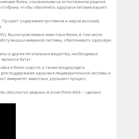
очниками белка, основанными на естественном рационе
 отобрана, чтобы обеспечить здоровое питание вашего
к. Процент содержания протеинов и жиров высокий,
в.
65%). Высокоусвояемые животные белки, в том числе
работу мышц и иммунной системы, обеспечивать здоровую
алы и другие питательные вещества, необходимые
 является батат.
овье и блеск шерсти, а также предупредить
ы для поддержания здоровья пищеварительной системы и
ают иммунитет животных, улучшают процесс
Мы абсолютно уверены в этом! Prime Wild – сделано