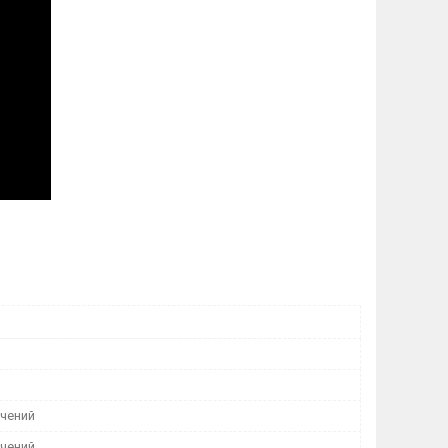
ичений
ичений