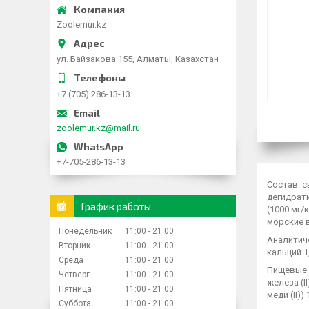
Zoolemur.kz
ул. Байзакова 155, Алматы, Казахстан
+7 (705) 286-13-13
zoolemur.kz@mail.ru
+7-705-286-13-13
Состав: с
дегидрати
График работы
(1000 мг/
морские в
Понедельник
11:00
21:00
Аналитиче
Вторник
11:00
21:00
кальций 1
Среда
11:00
21:00
Пищевые д
Четверг
11:00
21:00
железа (I
Пятница
11:00
21:00
меди (II))
Суббота
11:00
21:00