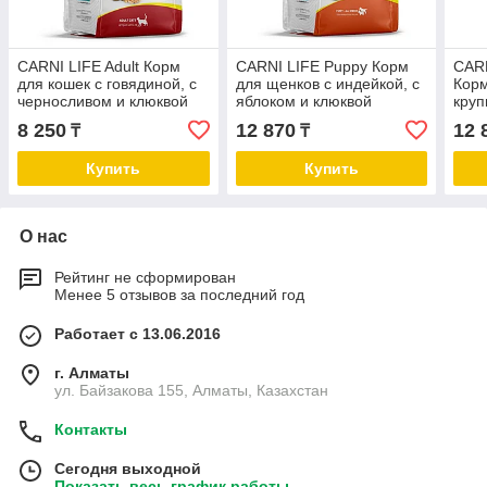
CARNI LIFE Adult Корм
CARNI LIFE Puppy Корм
CARN
для кошек с говядиной, с
для щенков с индейкой, с
Корм
черносливом и клюквой
яблоком и клюквой
круп
говя
8 250
12 870
12 
₸
₸
и кл
Купить
Купить
О нас
Рейтинг не сформирован
Менее 5 отзывов за последний год
Работает с 13.06.2016
г. Алматы
ул. Байзакова 155, Алматы, Казахстан
Контакты
Сегодня выходной
Показать весь график работы