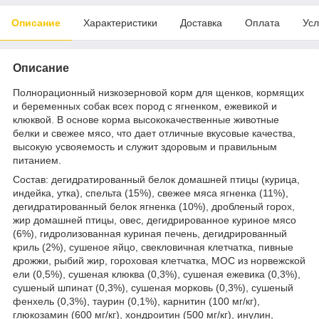
Описание
Характеристики
Доставка
Оплата
Усл
Описание
Полнорационный низкозерновой корм для щенков, кормящих
и беременных собак всех пород с ягненком, ежевикой и
клюквой. В основе корма высококачественные животные
белки и свежее мясо, что дает отличные вкусовые качества,
высокую усвояемость и служит здоровым и правильным
питанием.
Состав: дегидратированный белок домашней птицы (курица,
индейка, утка), спельта (15%), свежее мяса ягненка (11%),
дегидратированный белок ягненка (10%), дробленый горох,
жир домашней птицы, овес, дегидрированное куриное мясо
(6%), гидролизованная куриная печень, дегидрированный
криль (2%), сушеное яйцо, свекловичная клетчатка, пивные
дрожжи, рыбий жир, гороховая клетчатка, МОС из норвежской
ели (0,5%), сушеная клюква (0,3%), сушеная ежевика (0,3%),
сушеный шпинат (0,3%), сушеная морковь (0,3%), сушеный
фенхель (0,3%), таурин (0,1%), карнитин (100 мг/кг),
глюкозамин (600 мг/кг), хондроитин (500 мг/кг), инулин,