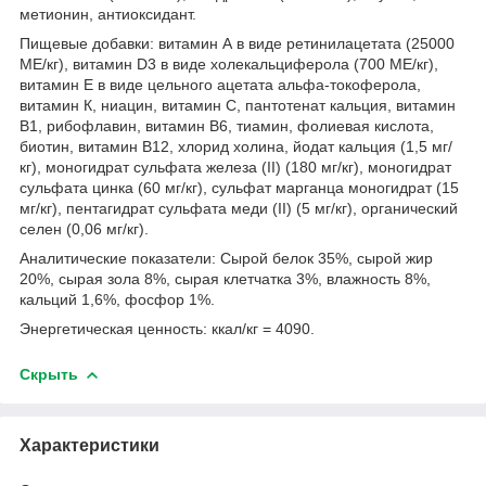
метионин, антиоксидант.
Пищевые добавки: витамин А в виде ретинилацетата (25000
МЕ/кг), витамин D3 в виде холекальциферола (700 МЕ/кг),
витамин Е в виде цельного ацетата альфа-токоферола,
витамин К, ниацин, витамин С, пантотенат кальция, витамин
В1, рибофлавин, витамин B6, тиамин, фолиевая кислота,
биотин, витамин B12, хлорид холина, йодат кальция (1,5 мг/
кг), моногидрат сульфата железа (II) (180 мг/кг), моногидрат
сульфата цинка (60 мг/кг), сульфат марганца моногидрат (15
мг/кг), пентагидрат сульфата меди (II) (5 мг/кг), органический
селен (0,06 мг/кг).
Аналитические показатели: Сырой белок 35%, сырой жир
20%, сырая зола 8%, сырая клетчатка 3%, влажность 8%,
кальций 1,6%, фосфор 1%.
Энергетическая ценность: ккал/кг = 4090.
Скрыть
Характеристики