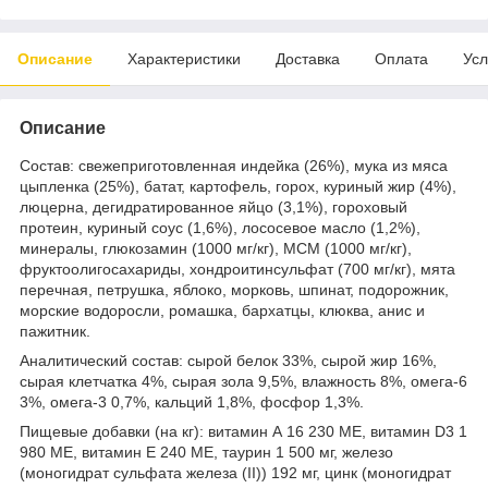
Описание
Характеристики
Доставка
Оплата
Усл
Описание
Состав: свежеприготовленная индейка (26%), мука из мяса
цыпленка (25%), батат, картофель, горох, куриный жир (4%),
люцерна, дегидратированное яйцо (3,1%), гороховый
протеин, куриный соус (1,6%), лососевое масло (1,2%),
минералы, глюкозамин (1000 мг/кг), МСМ (1000 мг/кг),
фруктоолигосахариды, хондроитинсульфат (700 мг/кг), мята
перечная, петрушка, яблоко, морковь, шпинат, подорожник,
морские водоросли, ромашка, бархатцы, клюква, анис и
пажитник.
Аналитический состав: сырой белок 33%, сырой жир 16%,
сырая клетчатка 4%, сырая зола 9,5%, влажность 8%, омега-6
3%, омега-3 0,7%, кальций 1,8%, фосфор 1,3%.
Пищевые добавки (на кг): витамин А 16 230 МЕ, витамин D3 1
980 МЕ, витамин Е 240 МЕ, таурин 1 500 мг, железо
(моногидрат сульфата железа (II)) 192 мг, цинк (моногидрат