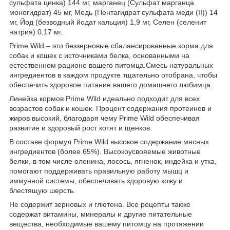
сульфата цинка) 144 мг, марганец (Сульфат марганца
моногидрат) 45 мг, Медь (Пентагидрат сульфата меди (II)) 14
мг, Йод (безводный йодат кальция) 1,9 мг, Селен (селенит
натрия) 0,17 мг.
Prime Wild – это беззерновые сбалансированные корма для
собак и кошек с источниками белка, основанными на
естественном рационе вашего питомца.Смесь натуральных
ингредиентов в каждом продукте тщательно отобрана, чтобы
обеспечить здоровое питание вашего домашнего любимца.
Линейка кормов Prime Wild идеально подходит для всех
возрастов собак и кошек. Процент содержания протеинов и
жиров высокий, благодаря чему Prime Wild обеспечивая
развитие и здоровый рост котят и щенков.
В составе формул Prime Wild высокое содержание мясных
ингредиентов (более 65%). Высокоусвояемые животные
белки, в том числе оленина, лосось, ягненок, индейка и утка,
помогают поддерживать правильную работу мышц и
иммунной системы, обеспечивать здоровую кожу и
блестящую шерсть.
Не содержит зерновых и глютена. Все рецепты также
содержат витамины, минералы и другие питательные
вещества, необходимые вашему питомцу на протяжении