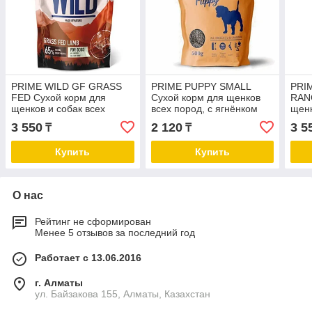
PRIME WILD GF GRASS
PRIME PUPPY SMALL
PRI
FED Сухой корм для
Сухой корм для щенков
RAN
щенков и собак всех
всех пород, с ягнёнком
щенк
пород, с ягненком
поро
3 550
2 120
3 5
₸
₸
Купить
Купить
О нас
Рейтинг не сформирован
Менее 5 отзывов за последний год
Работает с 13.06.2016
г. Алматы
ул. Байзакова 155, Алматы, Казахстан