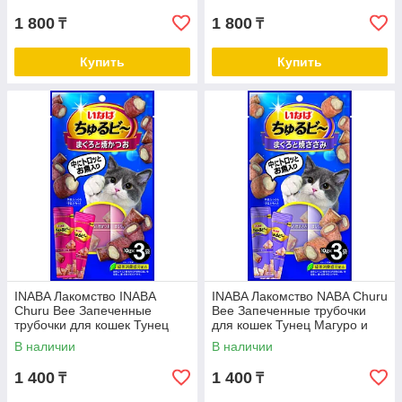
1 800
1 800
₸
₸
Купить
Купить
INABA Лакомство INABA
INABA Лакомство NABA Churu
Churu Bee Запеченные
Bee Запеченные трубочки
трубочки для кошек Тунец
для кошек Тунец Магуро и
Магуро и запечённый тунец
запечённое куриное филе 30
В наличии
В наличии
Кацуо 30 г
г
1 400
1 400
₸
₸