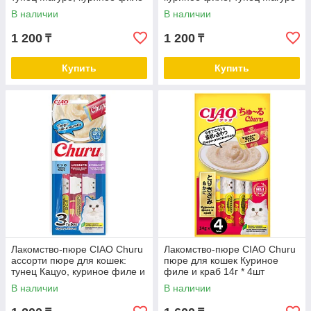
и краб, куриное филе и
и морской гребешок, тунец
В наличии
В наличии
кальмар 14г * 3шт
Магуро и устрица 14г
1 200
1 200
₸
₸
Купить
Купить
Лакомство-пюре CIAO Churu
Лакомство-пюре CIAO Churu
ассорти пюре для кошек:
пюре для кошек Куриное
тунец Кацуо, куриное филе и
филе и краб 14г * 4шт
говядина, тунец Магуро и
В наличии
В наличии
лобстер 14г * 3шт