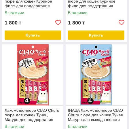
пюре для кошек Куриное
пюре для кошек Куриное
филе для поддержания
филе для поддержания
здоровья почек 14г * 4шт
здоровья мочеполовой
В наличии
В наличии
системы 14г * 4шт
1 800
1 800
₸
₸
Купить
Купить
Лакомство-пюре CIAO Churu
INABA Лакомство-пюре CIAO
пюре для кошек Тунец
Churu пюре для кошек Тунец
Магуро для поддержания
Магуро для вывода шерсти
здоровья костей и суставов
из ЖКТ 56 г
В наличии
В наличии
14г * 4шт