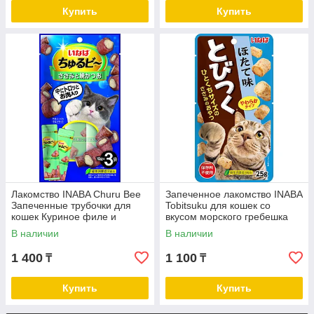
Купить
Купить
Лакомство INABA Churu Bee
Запеченное лакомство INABA
Запеченные трубочки для
Tobitsuku для кошек со
кошек Куриное филе и
вкусом морского гребешка
запечённый тунец Кацуо 30 г
25г
В наличии
В наличии
1 400
1 100
₸
₸
Купить
Купить