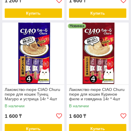
1 200
1 600
₸
₸
Купить
Купить
Новинка
Лакомство-пюре CIAO Churu
Лакомство-пюре CIAO Churu
пюре для кошек Тунец
пюре для кошек Куриное
Магуро и устрица 14г * 4шт
филе и говядина 14г * 4шт
В наличии
В наличии
1 600
1 600
₸
₸
Купить
Купить