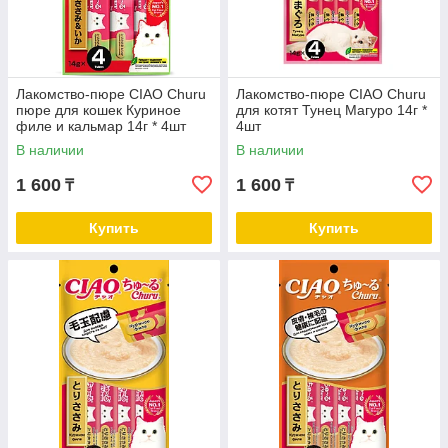
Лакомство-пюре CIAO Churu
Лакомство-пюре CIAO Churu
пюре для кошек Куриное
для котят Тунец Магуро 14г *
филе и кальмар 14г * 4шт
4шт
В наличии
В наличии
1 600
1 600
₸
₸
Купить
Купить