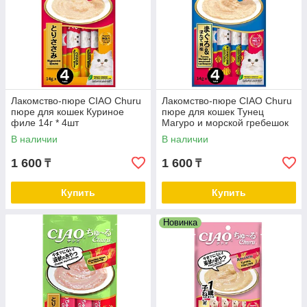
Лакомство-пюре CIAO Churu
Лакомство-пюре CIAO Churu
пюре для кошек Куриное
пюре для кошек Тунец
филе 14г * 4шт
Магуро и морской гребешок
14г * 4шт
В наличии
В наличии
1 600
1 600
₸
₸
Купить
Купить
Новинка