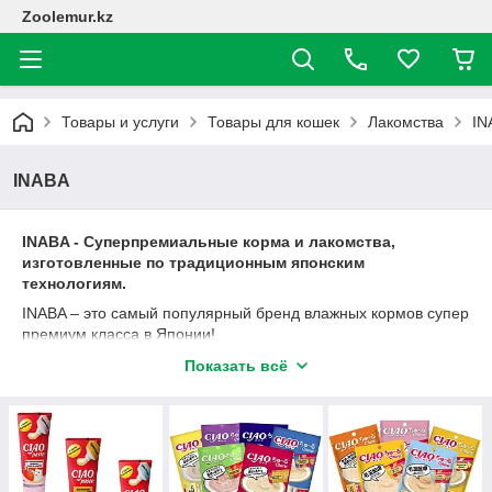
Zoolemur.kz
Товары и услуги
Товары для кошек
Лакомства
IN
INABA
INABA - Суперпремиальные корма и лакомства,
изготовленные по традиционным японским
технологиям.
INABA – это самый популярный бренд влажных кормов супер
премиум класса в Японии!
Это семейная компания в восьмом поколении, которая
Показать всё
фанатично ориентирована на качество и вкус своих
продуктов. Благодаря особой технологии ловли и
транспортировки рыбы кислород не попадает в рыбий жир,
поэтому полностью исключен процесс окисления.
А значит, сохранивший все витамины и питательные
вещества, корм и лакомство из свежей рыбы и добавления