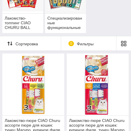
Лакомство-
Специализирован
топпинг CIAO
ные
CHURU BALL
функциональные
лакомства-пюре
CIAO CHURU
Сортировка
0
Фильтры
Лакомство-пюре CIAO Churu
Лакомство-пюре CIAO Churu
ассорти пюре для кошек:
ассорти пюре для кошек:
тунец Магуро, куриное филе
куриное филе, тунец Магуро