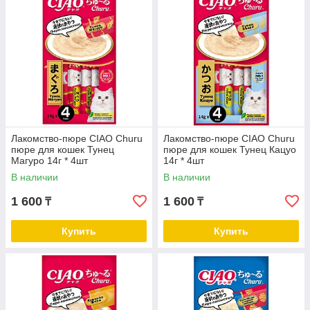
Лакомство-пюре CIAO Churu
Лакомство-пюре CIAO Churu
пюре для кошек Тунец
пюре для кошек Тунец Кацуо
Магуро 14г * 4шт
14г * 4шт
В наличии
В наличии
1 600
1 600
₸
₸
Купить
Купить