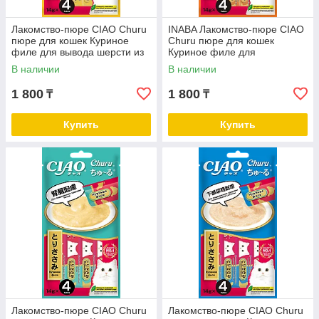
Лакомство-пюре CIAO Churu
INABA Лакомство-пюре CIAO
пюре для кошек Куриное
Churu пюре для кошек
филе для вывода шерсти из
Куриное филе для
ЖКТ 14г * 4шт
поддержания здоровья кожи
В наличии
В наличии
и шерсти 56 г
1 800
1 800
₸
₸
Купить
Купить
Лакомство-пюре CIAO Churu
Лакомство-пюре CIAO Churu