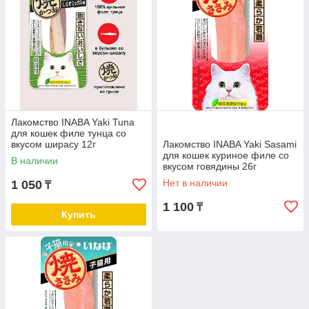
Лакомство INABA Yaki Tuna
для кошек филе тунца со
вкусом ширасу 12г
Лакомство INABA Yaki Sasami
для кошек куриное филе со
В наличии
вкусом говядины 26г
Нет в наличии
1 050
₸
1 100
₸
Купить