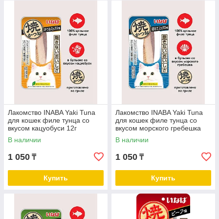
Особенности серии:
Куриное филе с разными вкусами и минимальным
количеством дополнительных ингредиентов
Без ГМО, искусственных красителей и консервантов
Содержит экстракт зеленого чая и витамин Е
В лакомства для котят дополнительно добавлены
Лакомство INABA Yaki Tuna
Лакомство INABA Yaki Tuna
фруктоолигосахариды для поддержания здоровья ЖКТ
для кошек филе тунца со
для кошек филе тунца со
вкусом кацуобуси 12г
вкусом морского гребешка
12г
В наличии
В наличии
1 050
1 050
₸
₸
Купить
Купить