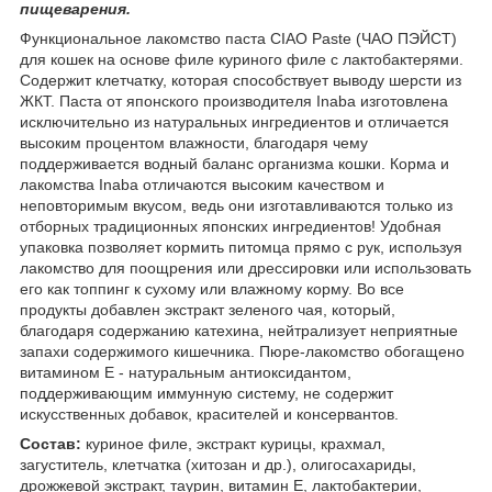
пищеварения.
Функциональное лакомство паста CIAO Paste (ЧАО ПЭЙСТ)
для кошек на основе филе куриного филе с лактобактерями.
Содержит клетчатку, которая способствует выводу шерсти из
ЖКТ. Паста от японского производителя Inaba изготовлена
исключительно из натуральных ингредиентов и отличается
высоким процентом влажности, благодаря чему
поддерживается водный баланс организма кошки. Корма и
лакомства Inaba отличаются высоким качеством и
неповторимым вкусом, ведь они изготавливаются только из
отборных традиционных японских ингредиентов! Удобная
упаковка позволяет кормить питомца прямо с рук, используя
лакомство для поощрения или дрессировки или использовать
его как топпинг к сухому или влажному корму. Во все
продукты добавлен экстракт зеленого чая, который,
благодаря содержанию катехина, нейтрализует неприятные
запахи содержимого кишечника. Пюре-лакомство обогащено
витамином Е - натуральным антиоксидантом,
поддерживающим иммунную систему, не содержит
искусственных добавок, красителей и консервантов.
Состав:
куриное филе, экстракт курицы, крахмал,
загуститель, клетчатка (хитозан и др.), олигосахариды,
дрожжевой экстракт, таурин, витамин Е, лактобактерии,