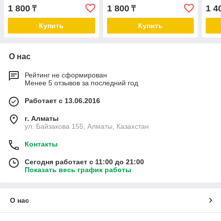
поддержания здоровья
поддержания здоровья
Кури
1 800
1 800
1 4
₸
₸
мочеполовой системы 14г
кожи и шерсти 56 г
подд
* 4шт
ЖКТ 
Купить
Купить
О нас
Рейтинг не сформирован
Менее 5 отзывов за последний год
Работает с 13.06.2016
г. Алматы
ул. Байзакова 155, Алматы, Казахстан
Контакты
Сегодня работает с 11:00 до 21:00
Показать весь график работы
О нас