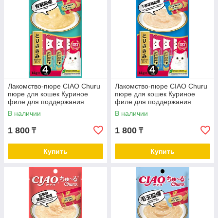
Можно использовать в качестве топпинга к сухому
и влажному корму
Лакомство-пюре CIAO Churu
Лакомство-пюре CIAO Churu
пюре для кошек Куриное
пюре для кошек Куриное
филе для поддержания
филе для поддержания
здоровья почек 14г * 4шт
здоровья мочеполовой
В наличии
В наличии
системы 14г * 4шт
1 800
1 800
₸
₸
Купить
Купить