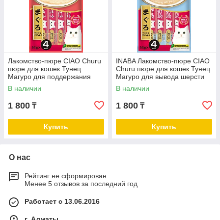
Лакомство-пюре CIAO Churu
INABA Лакомство-пюре CIAO
пюре для кошек Тунец
Churu пюре для кошек Тунец
Магуро для поддержания
Магуро для вывода шерсти
здоровья костей и суставов
из ЖКТ 56 г
В наличии
В наличии
14г * 4шт
1 800
1 800
₸
₸
Купить
Купить
О нас
Рейтинг не сформирован
Менее 5 отзывов за последний год
Работает с 13.06.2016
г. Алматы