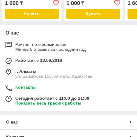
1 600
1 800
1 6
₸
₸
костей и суставов 14г *
4шт
Купить
Купить
О нас
Рейтинг не сформирован
Менее 5 отзывов за последний год
Работает с 13.06.2016
г. Алматы
ул. Байзакова 155, Алматы, Казахстан
Контакты
Сегодня работает с 11:00 до 21:00
Показать весь график работы
О нас