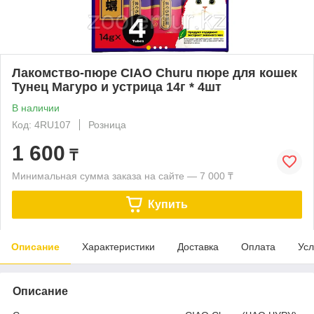
Лакомство-пюре CIAO Churu пюре для кошек
Тунец Магуро и устрица 14г * 4шт
В наличии
Код: 4RU107
Розница
1 600
₸
Минимальная сумма заказа на сайте — 7 000 ₸
Купить
Описание
Характеристики
Доставка
Оплата
Усл
Описание