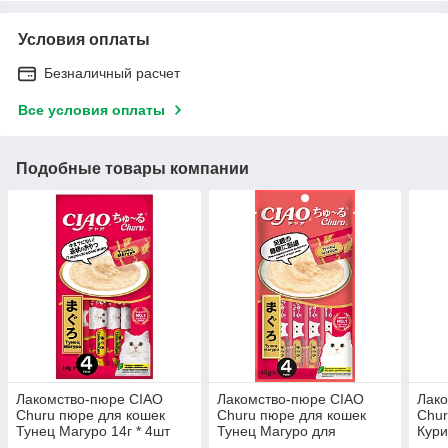
Условия оплаты
Безналичный расчет
Все условия оплаты
Подобные товары компании
Лакомство-пюре CIAO
Лакомство-пюре CIAO
Лак
Churu пюре для кошек
Churu пюре для кошек
Chur
Тунец Магуро 14г * 4шт
Тунец Магуро для
Кури
поддержания здоровья
4шт