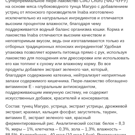
Суперпремиальное пюре-лакомство CIAO Churu (ЧАО ЧУРУ)
на основе мяса глубоководного тунца Магуро с добавлением
устриц от японского производителя Inaba изготовлено
исключительно из натуральных ингредиентов и отличается
высоким процентом влажности, благодаря чему
поддерживается водный баланс организма кошки. Корма и
лакомства Inaba отличаются высоким качеством и
неповторимым вкусом, ведь они изготавливаются только из
отборных традиционных японских ингредиентов! Удобная
упаковка позволяет кормить питомца прямо с рук, используя
лакомство для поощрения или дрессировки или использовать
его как топпинг к сухому или влажному корму. Во все
продукты добавлен экстракт зеленого чая, который,
благодаря содержанию катехина, нейтрализует неприятные
запахи содержимого кишечника. Пюре-лакомство обогащено
витамином Е - натуральным антиоксидантом,
поддерживающим иммунную систему, не содержит
искусственных добавок, красителей и консервантов.
Состав: тунец Магуро, устрица, экстракт устрицы, дрожжевой
экстракт, крахмал, кальция фосфат, загуститель, таурин,
витамин Е, экстракт зеленого чая, красный
ферментированный рис. Аналитический состав: белок – 8,3
%, жиры – 1%, клетчатка – 0,3%, зола – 1,3%, влажность –
88,5%. Калорийность: 40 ккал (10 ккал * 4шт). Рекомендации