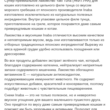
Супер-премиальное лакомство Yaki Tuna (ЯКИТУНА) для
кошек изготовлено из цельного филе тунца со вкусом
морского гребешка от японского производителя Inaba
изготовлено исключительно из натуральных полезных
ингредиентов. Внутри упаковки цельное филе тунца,
приготовленное на гриле, которое понравится даже самым
привередливым кошкам и котам.
Лакомства и вкусняшки Inaba отличаются высоким качеством
и неповторимым вкусом, ведь они изготавливаются только из
отборных традиционных японских ингредиентов! Вырезку из
мяса куриной грудки удобно использовать поощрения или
дрессировки.
Во все продукты добавлен экстракт зелёного чая, который,
благодаря содержанию катехина, нейтрализует неприятные
запахи содержимого кишечника. Лакомство обогащено
витамином Е — натуральным антиоксидантом,
поддерживающим иммуннитет животного. Не содержит
искусственных добавок, красителей и консервантов, поэтому
подойдут животным с чувствительным пищеварением.
Снеки Inaba — это не только полезное, но и невероятно
вкусное угощение для вашего маленького пушистого друга.
Оно придётся по вкусу даже самым привередливым кошкам и
поможет им быть здоровыми и активными. Подходит для