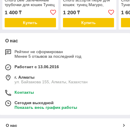
Churu Bee Запеченные
Churu ассорти пюре для
Chur
трубочки для кошек Тунец
кошек: тунец Магуро,
Туне
Магуро и запечённое
куриное филе и краб,
греб
1 400
1 200
1 6
₸
₸
куриное филе 30 г
куриное филе и кальмар
14г * 3шт
Купить
Купить
О нас
Рейтинг не сформирован
Менее 5 отзывов за последний год
Работает с 13.06.2016
г. Алматы
ул. Байзакова 155, Алматы, Казахстан
Контакты
Сегодня выходной
Показать весь график работы
О нас