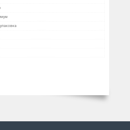
о
миум
 упаковка