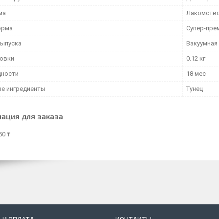
ма
Лакомств
орма
Супер-пре
ыпуска
Вакуумная
ковки
0.12 кг
дности
18 мес
е ингредиенты
Тунец
ация для заказа
50 ₸