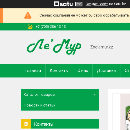
Создать сайт
на Satu.kz
Сейчас компания не может быстро обрабатывать з
+7 (705) 286-13-13
Zoolemur.kz
Главная
Контакты
О нас
Доставка
От
Каталог товаров
Новости и статьи
Контакты