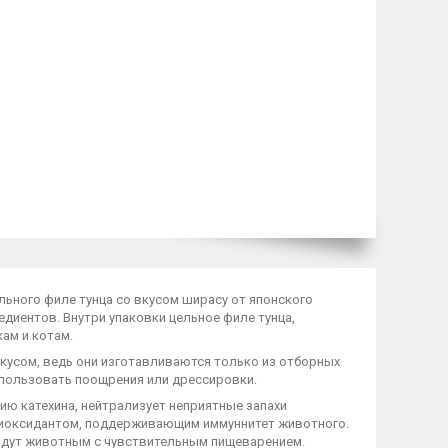
льного филе тунца со вкусом ширасу от японского
диентов. Внутри упаковки цельное филе тунца,
ам и котам.
кусом, ведь они изготавливаются только из отборных
спользовать поощрения или дрессировки.
ию катехина, нейтрализует неприятные запахи
тиоксидантом, поддерживающим иммуннитет животного.
ойдут животным с чувствительным пищеварением.