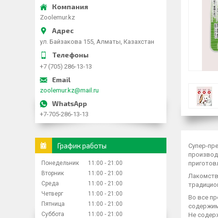
Zoolemur.kz
ул. Байзакова 155, Алматы, Казахстан
+7 (705) 286-13-13
zoolemur.kz@mail.ru
+7-705-286-13-13
График работы
Супер-пре
производи
Понедельник
11:00
21:00
приготов
Вторник
11:00
21:00
Лакомств
Среда
11:00
21:00
традицио
Четверг
11:00
21:00
Во все пр
Пятница
11:00
21:00
содержим
Суббота
11:00
21:00
Не содер