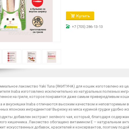
Купить
+7 (705) 286-13-13
миальное лакомство Yaki Tuna (ЯКИТУНА) для кошек изготовлено из це
теля Inaba изготовлено исключительно из натуральных полезных ингре
ленное на гриле, которое понравится даже самым привередливым кошк
а и вкусняшки Inaba отличаются высоким качеством и неповторимым в
нных японских ингредиентов! Вырезку из мяса куриной грудки удобно и
одукты добавлен экстракт зелёного чая, который, благодаря содержан
ого кишечника. Лакомство обогащено витамином Е — натуральным ан
жит искусственных добавок, красителей и консервантов, поэтому под