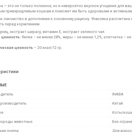
ba — это не только полезное, но и невероятно вкусное угощение для ва
ым привередливым кошкам и поможет им быть здоровыми и активными.
к лакомство в дополнение к основному рациону. Упаковка рассчитана 
ть перед кормлением.
унец, экстракт ширасу, витамин Е, экстракт зеленого чая.
 ценность:
белки – не менее 28%, жиры – не менее 1,2%, клетчатка – не
ческая ценность
– 20 ккал/12 гр.
еристики
НЫЕ
дитель
INABA
производитель
Китай
ое
Коты/кош
породы животных
Без огран
ная группа
Для взрос