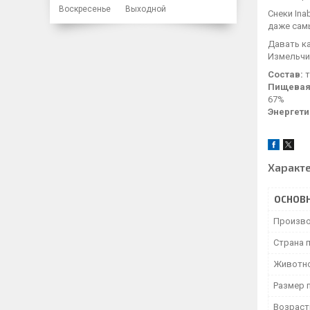
Воскресенье
Выходной
Снеки Ina
даже сам
Давать ка
Измельчи
Состав:
т
Пищевая
67%
Энергети
Характ
ОСНОВ
Произво
Страна 
Животн
Размер 
Возраст