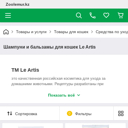
Zoolemur.kz
Товары и услуги
Товары для кошек
Средства по ухо
Шампуни и бальзамы для кошек Le Artis
ТМ Le Artis
это качественная российская косметика для ухода за
домашними животными. Рецептуры разработаны при
участии специалистов в области груминга и ветеринарии.
Продукция проходит тщательный контроль качества на
Показать всё
всех этапах производства. Российское производство — это
лучшее соотношения качества и доступной цены.
Сортировка
0
Фильтры