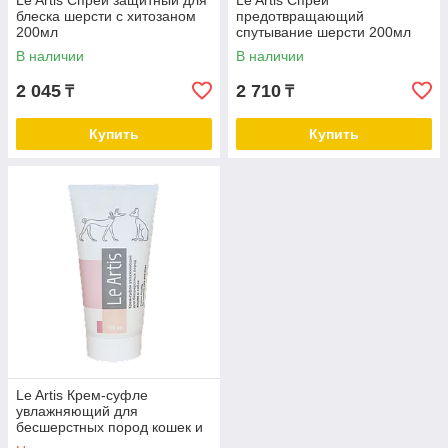
Le Artis Спрей защитный для
Le Artis Спрей
блеска шерсти с хитозаном
предотвращающий
200мл
спутывание шерсти 200мл
В наличии
В наличии
2 045
2 710
₸
₸
Купить
Купить
Le Artis Крем-суфле
увлажняющий для
бесшерстных пород кошек и
собак 150 мл