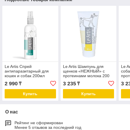
Le Artis Спрей
Le Artis Шампунь для
Le A
антипаразитарный для
щенков «НЕЖНЫЙ» с
соба
кошек и собак 200мл
протеинами молока 200
прот
мл
2 990
3 235
3 2
₸
₸
Купить
Купить
О нас
Рейтинг не сформирован
Менее 5 отзывов за последний год