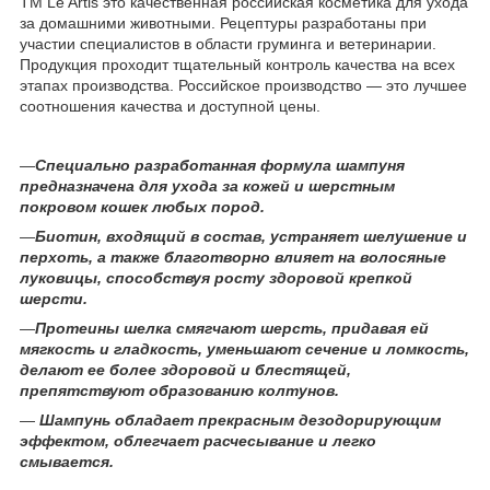
ТМ Le Artis это качественная российская косметика для ухода
за домашними животными. Рецептуры разработаны при
участии специалистов в области груминга и ветеринарии.
Продукция проходит тщательный контроль качества на всех
этапах производства. Российское производство — это лучшее
соотношения качества и доступной цены.
—
Специально
разработанная формула шампуня
предназначена для ухода за кожей и шерстным
покровом кошек любых пород.
—
Биотин
, входящий в состав, устраняет шелушение и
перхоть, а также благотворно влияет на волосяные
луковицы, способствуя росту здоровой крепкой
шерсти.
—
Протеины
шелка смягчают шерсть, придавая ей
мягкость и гладкость, уменьшают сечение и ломкость,
делают ее более здоровой и блестящей,
препятствуют образованию колтунов
.
—
Шампунь обладает прекрасным дезодорирующим
эффектом, облегчает расчесывание и легко
смывается.