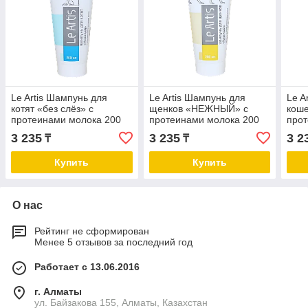
Le Artis Шампунь для
Le Artis Шампунь для
Le A
котят «без слёз» с
щенков «НЕЖНЫЙ» с
коше
протеинами молока 200
протеинами молока 200
про
мл
мл
3 235
3 235
3 2
₸
₸
Купить
Купить
О нас
Рейтинг не сформирован
Менее 5 отзывов за последний год
Работает с 13.06.2016
г. Алматы
ул. Байзакова 155, Алматы, Казахстан