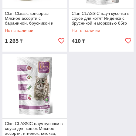
Clan Classic консервы
Clan CLASSIC пауч кусочки в
Мясное ассорти с
соусе для котят Индейка с
бараниной, брусникой и
брусникой и морковью 85гр
рыбьим жиром, 340 г
Нет в наличии
Нет в наличии
1 265
410
₸
₸
Clan CLASSIC пауч кусочки в
соусе для кошек Мясное
ассорти, ягненок, клюква,