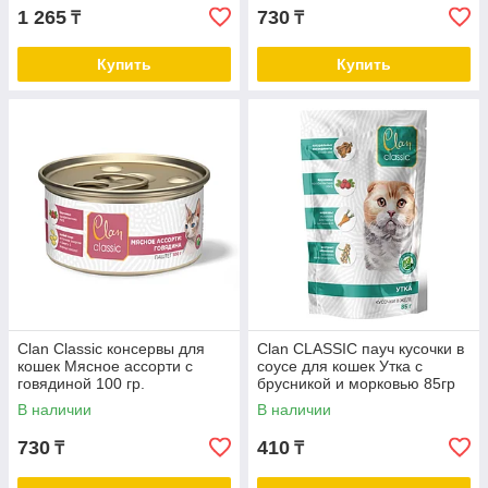
1 265
730
₸
₸
Купить
Купить
Clan Classic консервы для
Clan CLASSIC пауч кусочки в
кошек Мясное ассорти с
соусе для кошек Утка с
говядиной 100 гр.
брусникой и морковью 85гр
В наличии
В наличии
730
410
₸
₸