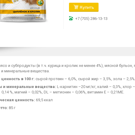
Купить
+7 (705) 286-13-13
ясо и субпродукты (в т.ч. курица и кролик не менее 4%), мясной бульон,
 и минеральные вещества.
ценность в 100 г:
сырой протеин – 6,0%, сырой жир – 3,5%, зола – 2,5%,
ы и минеральные вещества:
L-карнитин –20 мг/кг, калий – 0,3%, хлор –
0,14 %, магний – 0,02%, DL – метионин – 0,06%, витамин Е – 0,21МЕ.
ческая ценность:
69,5 ккал
тто:
85 г