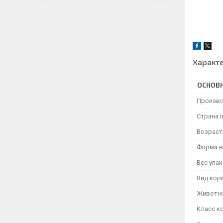
Характ
ОСНОВ
Произво
Страна 
Возраст
Форма в
Вес упа
Вид кор
Животн
Класс к