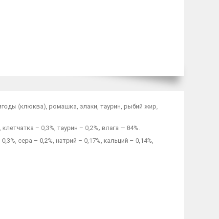
 ягоды (клюква), ромашка, злаки, таурин, рыбий жир,
 клетчатка – 0,3%, таурин – 0,2%
,
влага — 84%.
 0,3%, сера – 0,2%, натрий – 0,17%, кальций – 0,14%,