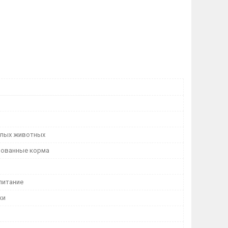
лых животных
рованные корма
питание
ки