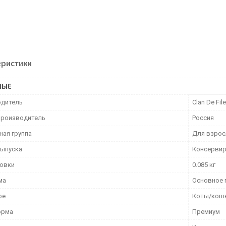
еристики
НЫЕ
дитель
Clan De File
производитель
Россия
ная группа
Для взрос
ыпуска
Консерви
ковки
0.085 кг
ма
Основное 
ое
Коты/кош
орма
Премиум