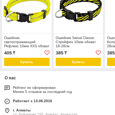
Ошейник
Ошейник Saival Classic
Ошей
светоотражающий
Стрейфен 10мм обхват
Коло
Рефлекс 10мм XXS обхват
18-28см
28с
14-20см
405
385
385
₸
₸
Купить
Купить
О нас
Рейтинг не сформирован
Менее 5 отзывов за последний год
Работает с 13.06.2016
г. Алматы
ул. Байзакова 155, Алматы, Казахстан