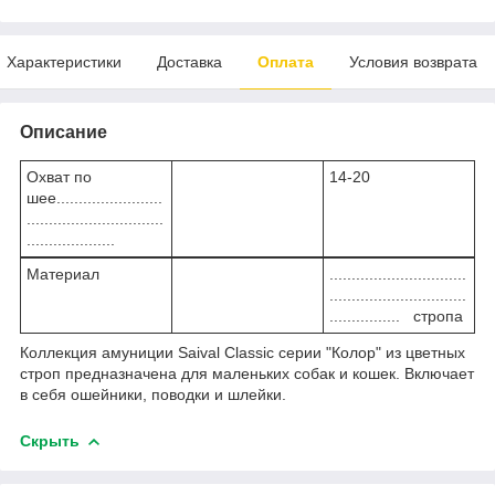
Характеристики
Доставка
Оплата
Условия возврата
Описание
Охват по
14-20
шее........................
...............................
....................
Материал
...............................
...............................
................ стропа
Коллекция амуниции Saival Classic серии "Колор" из цветных
строп предназначена для маленьких собак и кошек. Включает
в себя ошейники, поводки и шлейки.
Скрыть