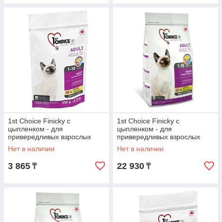
1st Choice Finicky с
1st Choice Finicky с
цыпленком - для
цыпленком - для
привередливых взрослых
привередливых взрослых
кошек от 1 года до 10 лет 350
кошек от 1 года до 10 лет
Нет в наличии
Нет в наличии
гр.
2.72 кг.
3 865
22 930
₸
₸