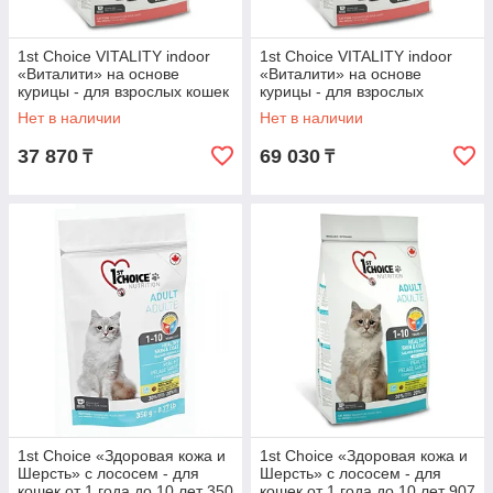
1st Choice VITALITY indoor
1st Choice VITALITY indoor
«Виталити» на основе
«Виталити» на основе
курицы - для взрослых кошек
курицы - для взрослых
от года до 10 лет 5.44 кг.
домашних кошек от года до
Нет в наличии
Нет в наличии
10 лет 10 кг.
37 870
69 030
₸
₸
1st Choice «Здоровая кожа и
1st Choice «Здоровая кожа и
Шерсть» с лососем - для
Шерсть» с лососем - для
кошек от 1 года до 10 лет 350
кошек от 1 года до 10 лет 907