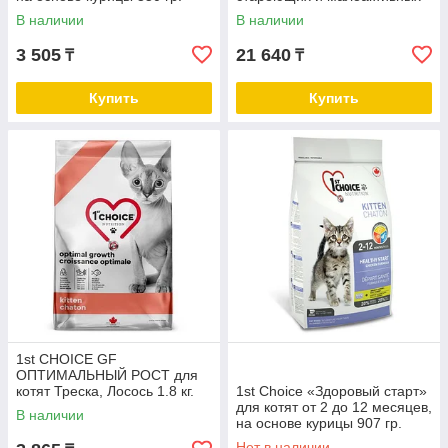
мире непредвзятостью и высокими требованиями к
кошек от 10 лет и старше
В наличии
В наличии
производителям кормов.
2,72 кг.
Корма
1st Choice
обладают высокой усвояемостью,
3 505
21 640
₸
₸
не содержат сои, пшеницы и кукурузы, говядины,
свинины и субпродуктов животного происхождения
Купить
Купить
(мясо-костной муки) и ГМО.
1st CHOICE GF
ОПТИМАЛЬНЫЙ РОСТ для
котят Треска, Лосось 1.8 кг.
1st Choice «Здоровый старт»
0.34
для котят от 2 до 12 месяцев,
В наличии
на основе курицы 907 гр.
Нет в наличии