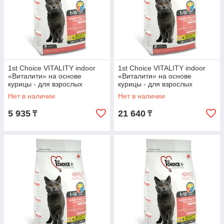
1st Choice VITALITY indoor
1st Choice VITALITY indoor
«Виталити» на основе
«Виталити» на основе
курицы - для взрослых
курицы - для взрослых
домашних кошек от года до
домашних кошек от года до
Нет в наличии
Нет в наличии
10 лет 907 гр.
10 лет 2.72кг.
5 935
21 640
₸
₸