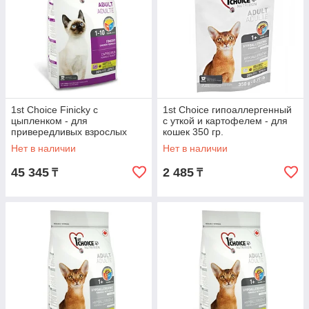
1st Choice Finicky с
1st Choice гипоаллергенный
цыпленком - для
с уткой и картофелем - для
привередливых взрослых
кошек 350 гр.
кошек от 1 года до 10 лет
Нет в наличии
Нет в наличии
5.44 кг.
45 345
2 485
₸
₸