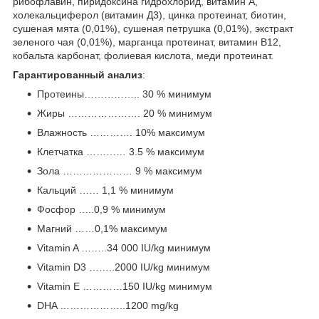
рибофлавин, пиридоксина гидрохлорид, витамин А,
холекальциферол (витамин Д3), цинка протеинат, биотин,
сушеная мята (0,01%), сушеная петрушка (0,01%), экстракт
зеленого чая (0,01%), марганца протеинат, витамин В12,
кобальта карбонат, фолиевая кислота, меди протеинат.
Гарантированный анализ
:
Протеины…………….. 30 % минимум
Жиры …………………. 20 % минимум
Влажность …………. 10% максимум
Клетчатка ………… 3.5 % максимум
Зола ………………… 9 % максимум
Кальций …… 1,1 % минимум
Фосфор …..0,9 % минимум
Магний ……0,1% максимум
Vitamin A ……..34 000 IU/kg минимум
Vitamin D3 ……..2000 IU/kg минимум
Vitamin E …………150 IU/kg минимум
DHA ………………..1200 mg/kg