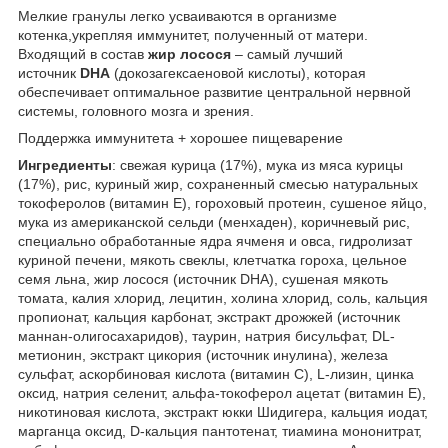
Мелкие гранулы легко усваиваются в организме
котенка,укрепляя иммунитет, полученный от матери.
Входящий в состав
жир лосося
– самый лучший
источник
DHA
(докозагексаеновой кислоты), которая
обеспечивает оптимальное развитие центральной нервной
системы, головного мозга и зрения.
Поддержка иммунитета + хорошее пищеварение
Ингредиенты
: свежая курица (17%), мука из мяса курицы
(17%), рис, куриный жир, сохраненный смесью натуральных
токоферолов (витамин Е), гороховый протеин, сушеное яйцо,
мука из американской сельди (менхаден), коричневый рис,
специально обработанные ядра ячменя и овса, гидролизат
куриной печени, мякоть свеклы, клетчатка гороха, цельное
семя льна, жир лосося (источник DHA), сушеная мякоть
томата, калия хлорид, лецитин, холина хлорид, соль, кальция
пропионат, кальция карбонат, экстракт дрожжей (источник
маннан-олигосахаридов), таурин, натрия бисульфат, DL-
метионин, экстракт цикория (источник инулина), железа
сульфат, аскорбиновая кислота (витамин С), L-лизин, цинка
оксид, натрия селенит, альфа-токоферол ацетат (витамин Е),
никотиновая кислота, экстракт юкки Шидигера, кальция иодат,
марганца оксид, D-кальция пантотенат, тиамина мононитрат,