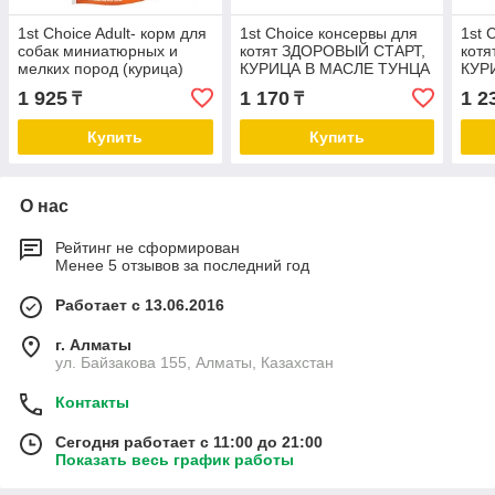
1st Choice Adult- корм для
1st Choice консервы для
1st 
собак миниатюрных и
котят ЗДОРОВЫЙ СТАРТ,
кот
мелких пород (курица)
КУРИЦА В МАСЛЕ ТУНЦА
КУР
350 гр.
85гр
1 925
1 170
1 2
₸
₸
Купить
Купить
О нас
Рейтинг не сформирован
Менее 5 отзывов за последний год
Работает с 13.06.2016
г. Алматы
ул. Байзакова 155, Алматы, Казахстан
Контакты
Сегодня работает с 11:00 до 21:00
Показать весь график работы