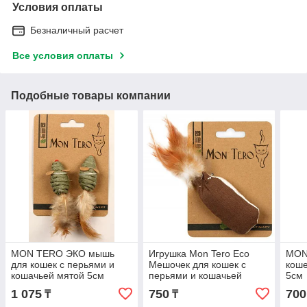
Условия оплаты
Безналичный расчет
Все условия оплаты
Подобные товары компании
MON TERO ЭКО мышь
Игрушка Mon Tero Eco
MON
для кошек с перьями и
Мешочек для кошек с
коше
кошачьей мятой 5см
перьями и кошачьей
5см
мятой 8см
1 075
750
700
₸
₸