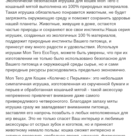
Экологически безопасная игрушка для кошек Mon Tero с
кошачьей мятой выполнена из 100% природных материалов.
Такая игрушка обязательно понравится животным, не будет
загрязнять окружающую среду и поможет сохранить здоровье
нашей планеты. Животные, живущие в доме, остаются
частью природы и сохраняют все свои инстинкты.Наша серия
игрушек, созданных из экологичных 100 % материалов,
поддержит природные инстинкты Вашего питомца, и
принесут ему много радости и удовольствия. Используя
игрушки Mon Tero EcoToys, можете быть уверены, что при их
изготовлении не только было использовано безопасное для
Вашего питомца и окружающей среды сырье, но и сами
природные ресурсы расходовались предельно экономично.
Mon Tero для Кошек «Колечко с Перьями»: это небольшая
симпатичная игрушка, изготовленная из скрученной бумаги и
перьев и обработанная кошачьей мятой - такой аксессуар
непременно привлечет внимание даже самого
привередливого четвероногого. Благодаря запаху мяты
игрушка сразу же завладевает вниманием питомца,
заставляя его напрочь позабыть о любых неположенных для
игр вещах. Это не только спасет Ваш интерьер и любимые
аксессуары от острых зубок и коготков, но и принесет
животному немало пользы: кошка сможет интересно и
активно проводить свободное время, улучшать физическую