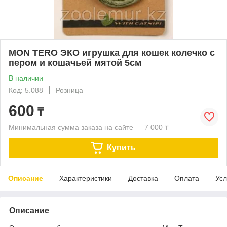
MON TERO ЭКО игрушка для кошек колечко с
пером и кошачьей мятой 5см
В наличии
Код: 5.088
Розница
600
₸
Минимальная сумма заказа на сайте — 7 000 ₸
Купить
Описание
Характеристики
Доставка
Оплата
Усл
Описание