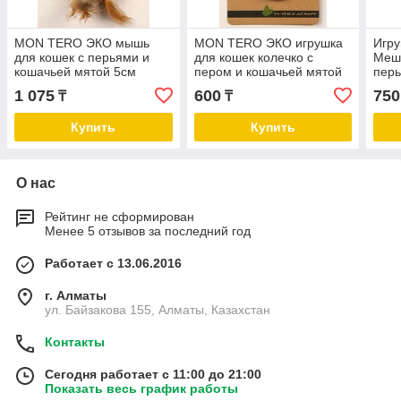
MON TERO ЭКО мышь
MON TERO ЭКО игрушка
Игру
для кошек с перьями и
для кошек колечко с
Мешо
кошачьей мятой 5см
пером и кошачьей мятой
перь
5см
мято
1 075
600
750
₸
₸
Купить
Купить
О нас
Рейтинг не сформирован
Менее 5 отзывов за последний год
Работает с 13.06.2016
г. Алматы
ул. Байзакова 155, Алматы, Казахстан
Контакты
Сегодня работает с 11:00 до 21:00
Показать весь график работы