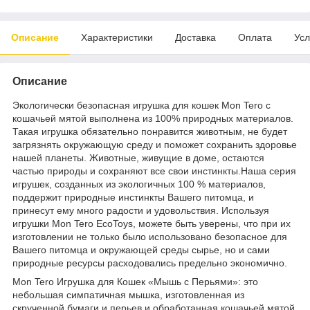
Описание
Характеристики
Доставка
Оплата
Усл
Описание
Экологически безопасная игрушка для кошек Mon Tero с
кошачьей мятой выполнена из 100% природных материалов.
Такая игрушка обязательно понравится животным, не будет
загрязнять окружающую среду и поможет сохранить здоровье
нашей планеты. Животные, живущие в доме, остаются
частью природы и сохраняют все свои инстинкты.Наша серия
игрушек, созданных из экологичных 100 % материалов,
поддержит природные инстинкты Вашего питомца, и
принесут ему много радости и удовольствия. Используя
игрушки Mon Tero EcoToys, можете быть уверены, что при их
изготовлении не только было использовано безопасное для
Вашего питомца и окружающей среды сырье, но и сами
природные ресурсы расходовались предельно экономично.
Mon Tero Игрушка для Кошек «Мышь с Перьями»: это
небольшая симпатичная мышка, изготовленная из
скрученной бумаги и перьев и обработанная кошачьей мятой