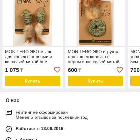
MON TERO ЭКО мышь
MON TERO ЭКО игрушка
MON
для кошек с перьями и
для кошек колечко с
коше
кошачьей мятой 5см
пером и кошачьей мятой
5см
5см
1 075
600
700
₸
₸
Купить
Купить
О нас
Рейтинг не сформирован
Менее 5 отзывов за последний год
Работает с 13.06.2016
г. Алматы