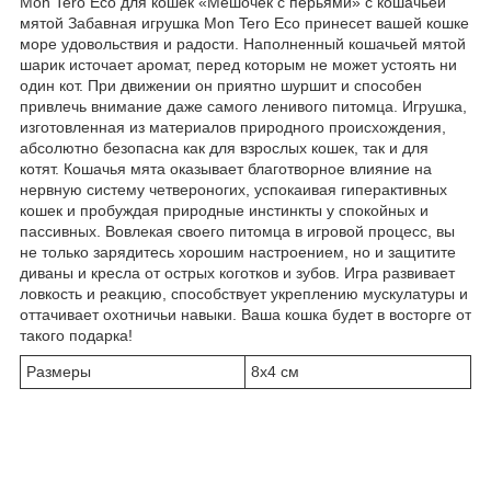
Mon Tero Eco для кошек «Мешочек с перьями» с кошачьей
мятой Забавная игрушка Mon Tero Eco принесет вашей кошке
море удовольствия и радости. Наполненный кошачьей мятой
шарик источает аромат, перед которым не может устоять ни
один кот. При движении он приятно шуршит и способен
привлечь внимание даже самого ленивого питомца. Игрушка,
изготовленная из материалов природного происхождения,
абсолютно безопасна как для взрослых кошек, так и для
котят. Кошачья мята оказывает благотворное влияние на
нервную систему четвероногих, успокаивая гиперактивных
кошек и пробуждая природные инстинкты у спокойных и
пассивных. Вовлекая своего питомца в игровой процесс, вы
не только зарядитесь хорошим настроением, но и защитите
диваны и кресла от острых коготков и зубов. Игра развивает
ловкость и реакцию, способствует укреплению мускулатуры и
оттачивает охотничьи навыки. Ваша кошка будет в восторге от
такого подарка!
Размеры
8х4 см