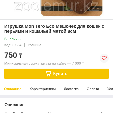
Игрушка Mon Tero Eco Мешочек для кошек с
перьями и кошачьей мятой 8см
В наличии
Код: 5.084
Розница
750
₸
Минимальная сумма заказа на сайте — 7 000 ₸
Купить
Описание
Характеристики
Доставка
Оплата
Усл
Описание