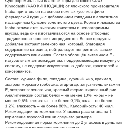
Суперпремиальный влажный корм для кошек CIAO
Kinnodashi (ЧАО КИННОДАШИ) от японского производителя
Inaba приготовлен на основе нежных кусочков филе
фермерской курицы с добавлением говядины в аппетитном
насыщенном бульоне золотистого цвета. Корма и лакомства
Inaba отличаются высоким качеством и неповторимым
вкусом, ведь они изготавливаются на основе отборных
традиционных японских ингредиентов! Во все продукты
добавлен экстракт зеленого чая, который, благодаря
содержанию катехина, нейтрализует неприятные запахи
содержимого кишечника. Состав обогащён витамином Е -
натуральным антиоксидантом, поддерживающим иммунную
систему, не содержит искусственных добавок, красителей и
консервантов.
Состав: куриное филе, говядина, куриный жир, крахмал,
экстракт морского гребешка, агар-агар, загуститель, витамин
Е, экстракт зеленого чая, красный ферментированный рис.
Аналитический состав: белок – не менее 10%, жиры – не
менее 0,5%, клетчатка – не более 0,1%, зола – не более
1,2%, влажность – не более 88%.. Калорийность: 40 ккал.
Рекомендации по кормлению: Упаковка рассчитана на 1
кормление взрослой кошки среднего размера.
Рекомендованная норма кормления до 2 упаковок в день, как
дополнение к полнорационному корму.