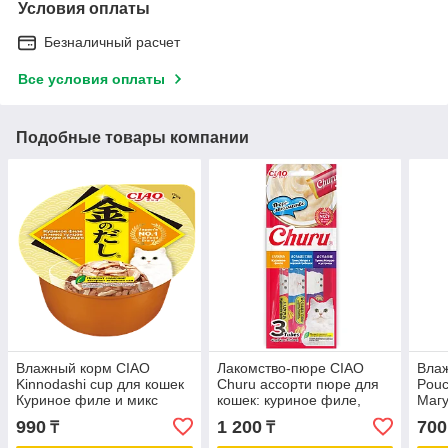
Условия оплаты
Безналичный расчет
Все условия оплаты
Подобные товары компании
Влажный корм CIAO
Лакомство-пюре CIAO
Вла
Kinnodashi cup для кошек
Churu ассорти пюре для
Pouc
Куриное филе и микс
кошек: куриное филе,
Магу
тунцов Магуро и Кацуо,
тунец Магуро и морской
вкус
990
1 200
700
₸
₸
консервы 70г
гребешок, тунец Магуро и
лакт