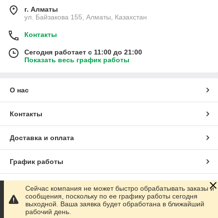
г. Алматы
ул. Байзакова 155, Алматы, Казахстан
Контакты
Сегодня работает с 11:00 до 21:00
Показать весь график работы
О нас
Контакты
Доставка и оплата
График работы
Полная версия сайта
Сейчас компания не может быстро обрабатывать заказы и
сообщения, поскольку по ее графику работы сегодня
выходной. Ваша заявка будет обработана в ближайший
Сайт создан на маркетплейсе
Satu.kz
рабочий день.