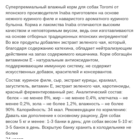
Суперпремиальный влажный корм для собак Toromi от
японского производителя Inaba приготовлен на основе
нежного куриного филе и наваристого ароматного куриного
бульона. Корма и лакомства Inaba отличаются высоким
качеством и неповторимым вкусом, ведь они изготавливаются
на основе отборных традиционных японских ингредиентов!
Во все продукты добавлен экстракт зеленого чая, который,
благодаря содержанию катехина, обладает нейтрализующим
действием на запах содержимого кишечника. Корм обогащён
витамином Е - натуральным антиоксидантом,
поддерживающим иммунную систему, не содержит
искусственных добавок, красителей и консервантов.
Состав: куриное филе, сыр, экстракт курицы, крахмал,
загуститель, витамин Е, экстракт зеленого чая, каротиноиды,
красный ферментированный рис. Аналитический состав:
белок – не менее 8%, жир – не менее 0,4%, клетчатка – не
менее 0,2%, зола – не более 1,2%, влажность – не более
90%. Калорийность: 34 ккал. Рекомендации по кормлению:
Давать как дополнение к основному рациону, Для собак
весом 5 кг и менее: 1-3 банки в день; для собак весом 5-10 кг:
3-5 банок в день. Вскрытую банку хранить в холодильнике не
более
24 часов.