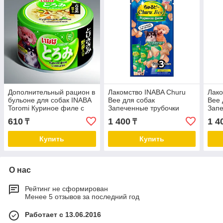
Дополнительный рацион в
Лакомство INABA Churu
Лако
бульоне для собак INABA
Bee для собак
Bee 
Toromi Куриное филе с
Запеченные трубочки
Запе
овощами 80г
Куриное филе для
Кури
610
1 400
1 4
₸
₸
поддержания здоровья
подд
ЖКТ 30 г
суст
Купить
Купить
О нас
Рейтинг не сформирован
Менее 5 отзывов за последний год
Работает с 13.06.2016