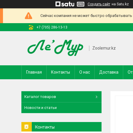
Создать сайт
на Satu.kz
Сейчас компания не может быстро обрабатывать з
+7 (705) 286-13-13
Zoolemur.kz
Главная
Контакты
О нас
Доставка
От
Каталог товаров
Новости и статьи
Контакты