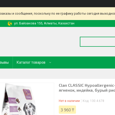
аказы и сообщения, поскольку по ее графику работы сегодня выходной
ул. Байзакова 155, Алматы, Казахстан
зывы
Каталог товаров
Clan CLASSIC Hypoallergeni
ягненок, индейка, бурый ри
Нет в наличии
Код:
130.4.678
3 960 ₸