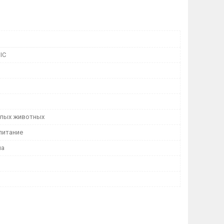
IC
лых животных
питание
ма