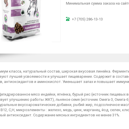
Минимальная сумма заказа на сайте
+7 (705) 286-13-13
миум класса, натуральный состав, широкая вкусовая линейка. Фермент
вуют лучшей усвояемости и улучшает пищеварение. Содержит в состав
в, антиоксидантов и аминокислот. Уменьшает запах и повышает иммуни
егидрированное мясо индейки, ягнёнка, бурый рис (источник пищевых 
вует улучшению работы ЖКТ), льняное семя (источник Омега-3, Омега-
уральные вкусоароматические добавки, рыбий жир, подсолнечное масло, 
6, B12, C,H, микроэлементы : железо, медь, цинк, марганец, йод, селен, к
ный антиоксидант. Содержание мясных ингредиентов не менее 31%.