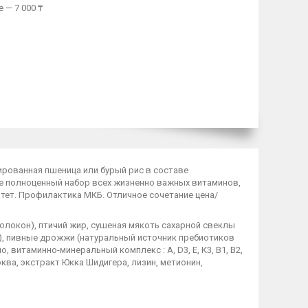
 — 7 000 ₸
ированная пшеница или бурый рис в составе
е полноценный набор всех жизненно важных витаминов,
тет. Профилактика МКБ. Отличное сочетание цена/
волокон), птичий жир, сушеная мякоть сахарной свеклы
6), пивные дрожжи (натуральный источник пребиотиков
витаминно-минеральный комплекс : A, D3, E, К3, B1, B2,
люква, экстракт Юкка Шидигера, лизин, метионин,