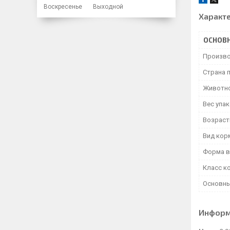
Воскресенье
Выходной
Характ
ОСНОВ
Произво
Страна 
Животн
Вес упа
Возраст
Вид кор
Форма в
Класс к
Основны
Информ