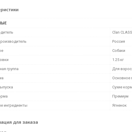
еристики
НЫЕ
дитель
Clan CLASS
производитель
Россия
ое
Собаки
ковки
1.25 кг
ная группа
Для взрос
ма
Основное 
ыпуска
Сухие кор
орма
Премиум
е ингредиенты
Ягненок
ация для заказа