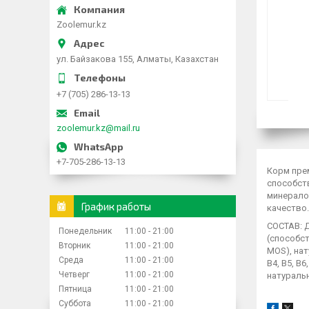
Zoolemur.kz
ул. Байзакова 155, Алматы, Казахстан
+7 (705) 286-13-13
zoolemur.kz@mail.ru
+7-705-286-13-13
Корм пре
способст
минерало
График работы
качество.
СОСТАВ: Д
Понедельник
11:00
21:00
(способст
Вторник
11:00
21:00
MOS), нат
Среда
11:00
21:00
B4, B5, B
Четверг
11:00
21:00
натураль
Пятница
11:00
21:00
Суббота
11:00
21:00