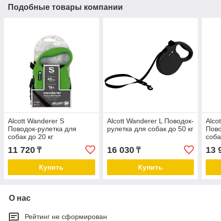
Подобные товары компании
Alcott Wanderer S
Alcott Wanderer L Поводок-
Alco
Поводок-рулетка для
рулетка для собак до 50 кг
Пово
собак до 20 кг
соба
11 720
16 030
13 
₸
₸
Купить
Купить
О нас
Рейтинг не сформирован