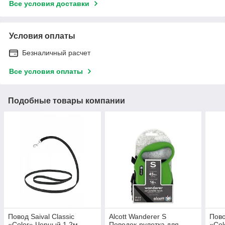
Все условия доставки
Условия оплаты
Безналичный расчет
Все условия оплаты
Подобные товары компании
Повод Saival Classic
Alcott Wanderer S
Пово
«Color» Черный 1,2м -
Поводок-рулетка для
«Col