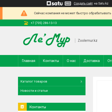
Создать сайт
на Satu.kz
Сейчас компания не может быстро обрабатывать з
+7 (705) 286-13-13
Zoolemur.kz
Главная
Контакты
О нас
Доставка
От
Каталог товаров
Новости и статьи
Контакты