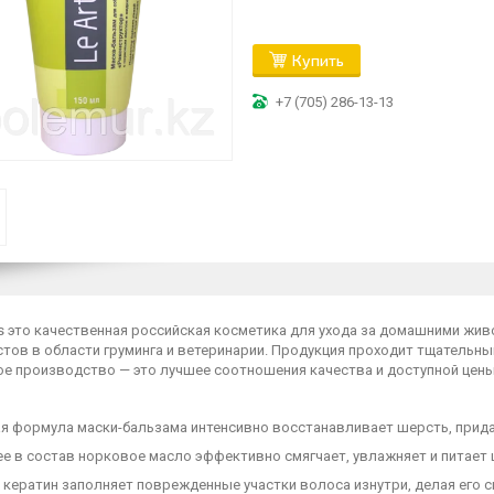
Купить
+7 (705) 286-13-13
is это качественная российская косметика для ухода за домашними жи
тов в области груминга и ветеринарии. Продукция проходит тщательны
ое производство — это лучшее соотношения качества и доступной цены
я формула маски-бальзама интенсивно восстанавливает шерсть, прида
 в состав норковое масло эффективно смягчает, увлажняет и питает ш
кератин заполняет поврежденные участки волоса изнутри, делая его с