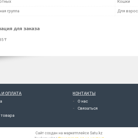
отных
Кошки
ная группа
Для взрос
ация для заказа
35 ₸
 И ОПЛАТА
КОНТАКТЫ
а
О нас
Связаться
 товара
Сайт создан на маркетплейсе
Satu.kz