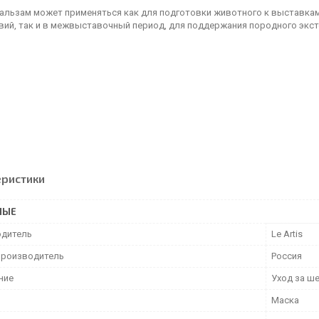
альзам может применяться как для подготовки животного к выставка
вий, так и в межвыставочный период, для поддержания породного экст
еристики
НЫЕ
дитель
Le Artis
производитель
Россия
ние
Уход за ш
Маска