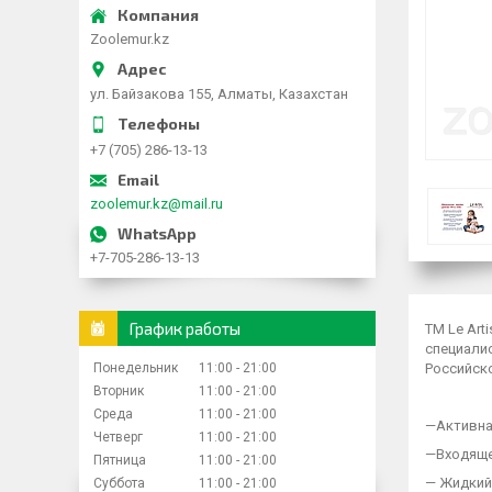
Zoolemur.kz
ул. Байзакова 155, Алматы, Казахстан
+7 (705) 286-13-13
zoolemur.kz@mail.ru
+7-705-286-13-13
График работы
ТМ Le Art
специалис
Понедельник
11:00
21:00
Российск
Вторник
11:00
21:00
Среда
11:00
21:00
—Активна
Четверг
11:00
21:00
—Входящее
Пятница
11:00
21:00
— Жидкий 
Суббота
11:00
21:00