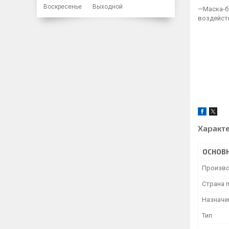
Воскресенье
Выходной
—Маска-б
воздейст
Характ
ОСНОВ
Произво
Страна 
Назначе
Тип