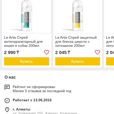
Le Artis Спрей
Le Artis Спрей защитный
Le A
антипаразитарный для
для блеска шерсти с
для 
кошек и собак 200мл
хитозаном 200мл
хито
2 990
2 045
2 0
₸
₸
Купить
Купить
О нас
Рейтинг не сформирован
Менее 5 отзывов за последний год
Работает с 13.06.2016
г. Алматы
ул. Байзакова 155, Алматы, Казахстан