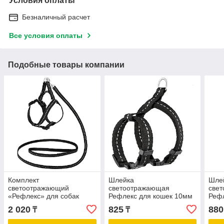
Условия оплаты
Безналичный расчет
Все условия оплаты
Подобные товары компании
Комплект
Шлейка
Шле
светоотражающий
светоотражающая
све
«Рефлекс» для собак
Рефлекс для кошек 10мм
Рефл
повод 10мм*1,2м шлейка
XXS
XS
2 020
825
880
₸
₸
10мм XXS