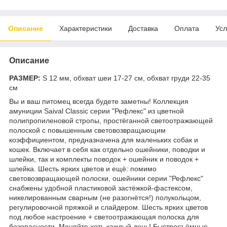
Описание
Характеристики
Доставка
Оплата
Усл
Описание
РАЗМЕР:
S 12 мм, обхват шеи 17-27 см, обхват груди 22-35
см
Вы и ваш питомец всегда будете заметны! Коллекция
амуниции Saival Classic серии "Рефлекс" из цветной
полипропиленовой стропы, простёганной светоотражающей
полоской с повышенным световозвращающим
коэффициентом, предназначена для маленьких собак и
кошек. Включает в себя как отдельно ошейники, поводки и
шлейки, так и комплекты поводок + ошейник и поводок +
шлейка. Шесть ярких цветов и ещё: помимо
световозвращающей полоски, ошейники серии "Рефлекс"
снабжены удобной пластиковой застёжкой-фастексом,
никелированным сварным (не разогнётся!) полукольцом,
регулировочной пряжкой и слайдером. Шесть ярких цветов
под любое настроение + светоотражающая полоска для
безопасности. Меняйте хоть каждый день! Быстросъёмные