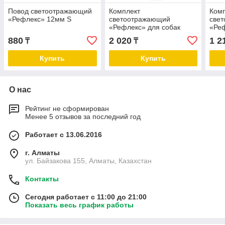
Повод светоотражающий
Комплект
Ком
«Рефлекс» 12мм S
светоотражающий
све
«Рефлекс» для собак
«Ре
повод 10мм*1,2м шлейка
10м
880
2 020
1 2
₸
₸
10мм XXS
XS
Купить
Купить
О нас
Рейтинг не сформирован
Менее 5 отзывов за последний год
Работает с 13.06.2016
г. Алматы
ул. Байзакова 155, Алматы, Казахстан
Контакты
Сегодня работает с 11:00 до 21:00
Показать весь график работы