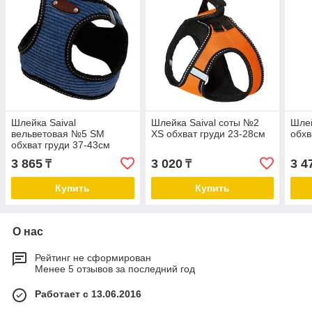
Шлейка Saival
Шлейка Saival соты №2
Шлей
вельветовая №5 SМ
XS обхват груди 23-28см
обхв
обхват груди 37-43см
3 865
3 020
3 4
₸
₸
Купить
Купить
О нас
Рейтинг не сформирован
Менее 5 отзывов за последний год
Работает с 13.06.2016