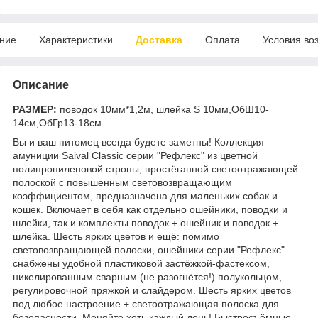
ние
Характеристики
Доставка
Оплата
Условия во
Описание
РАЗМЕР:
поводок 10мм*1,2м, шлейка S 10мм,ОбШ10-
14см,ОбГр13-18см
Вы и ваш питомец всегда будете заметны! Коллекция
амуниции Saival Classic серии "Рефлекс" из цветной
полипропиленовой стропы, простёганной светоотражающей
полоской с повышенным световозвращающим
коэффициентом, предназначена для маленьких собак и
кошек. Включает в себя как отдельно ошейники, поводки и
шлейки, так и комплекты поводок + ошейник и поводок +
шлейка. Шесть ярких цветов и ещё: помимо
световозвращающей полоски, ошейники серии "Рефлекс"
снабжены удобной пластиковой застёжкой-фастексом,
никелированным сварным (не разогнётся!) полукольцом,
регулировочной пряжкой и слайдером. Шесть ярких цветов
под любое настроение + светоотражающая полоска для
безопасности. Меняйте хоть каждый день! Быстросъёмные