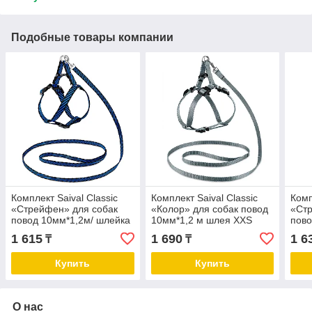
Подобные товары компании
Комплект Saival Classic
Комплект Saival Classiс
Комп
«Стрейфен» для собак
«Колор» для собак повод
«Стр
повод 10мм*1,2м/ шлейка
10мм*1,2 м шлея XXS
пово
быстросъемная XXS
быс
1 615
1 690
1 6
₸
₸
Купить
Купить
О нас