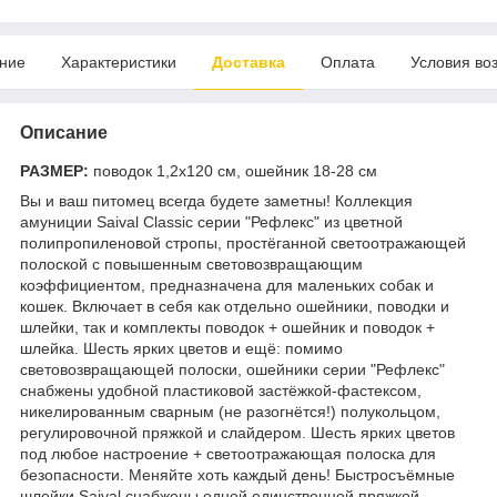
ние
Характеристики
Доставка
Оплата
Условия во
Описание
РАЗМЕР:
поводок 1,2х120 см, ошейник 18-28 см
Вы и ваш питомец всегда будете заметны! Коллекция
амуниции Saival Classic серии "Рефлекс" из цветной
полипропиленовой стропы, простёганной светоотражающей
полоской с повышенным световозвращающим
коэффициентом, предназначена для маленьких собак и
кошек. Включает в себя как отдельно ошейники, поводки и
шлейки, так и комплекты поводок + ошейник и поводок +
шлейка. Шесть ярких цветов и ещё: помимо
световозвращающей полоски, ошейники серии "Рефлекс"
снабжены удобной пластиковой застёжкой-фастексом,
никелированным сварным (не разогнётся!) полукольцом,
регулировочной пряжкой и слайдером. Шесть ярких цветов
под любое настроение + светоотражающая полоска для
безопасности. Меняйте хоть каждый день! Быстросъёмные
шлейки Saival снабжены одной единственной пряжкой-