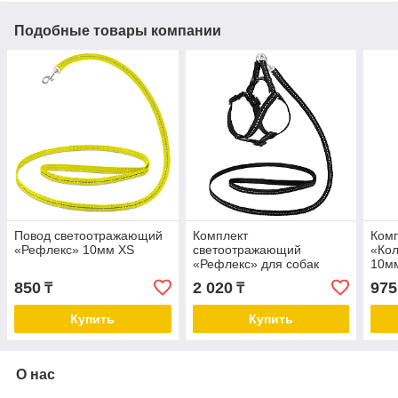
Подобные товары компании
Повод светоотражающий
Комплект
Комп
«Рефлекс» 10мм XS
светоотражающий
«Кол
«Рефлекс» для собак
10м
повод 10мм*1,2м шлейка
XS
850
2 020
975
₸
₸
10мм XXS
Купить
Купить
О нас