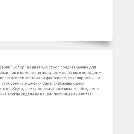
c серии "Колор" из цветных строп предназначена для
ейки, так и комплекты поводок + ошейник и поводок +
ой пластиковой застёжкой-фастексом, никелированным
Быстросъёмные шлейки Saival снабжены одной
деть шлейку одним простым движением. Необходимое
йка всегда сидела на вашем любимце как влитая!