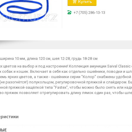
Купить
+7 (705) 286-13-13
ширина 10 мм, длина 120 см, шея 12-28, грудь 18-28 см
х цветов на выбор и под настроение! Коллекция амуниции Saival Classi
 собак и кошек. Включает в себя как отдельно ошейники, поводки и шл
Семь ярких цветов, а также - ошейники серии "Колор" снабжены удобн
(не разогнётся!) полукольцом, регулировочной пряжкой и слайдером. 
нной пряжкой-защёлкой типа "Fastex", чтобы можно было снять или на
во пряжек позволяет отрегулировать длину лямок один раз, чтобы шле
еристики
НЫЕ