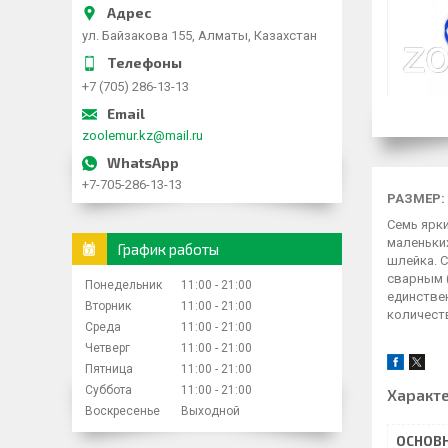
ул. Байзакова 155, Алматы, Казахстан
+7 (705) 286-13-13
zoolemur.kz@mail.ru
+7-705-286-13-13
РАЗМЕР:
Семь ярки
маленьких
График работы
шлейка. 
сварным 
Понедельник
11:00
21:00
единстве
Вторник
11:00
21:00
количест
Среда
11:00
21:00
Четверг
11:00
21:00
Пятница
11:00
21:00
Суббота
11:00
21:00
Характ
Воскресенье
Выходной
ОСНОВ