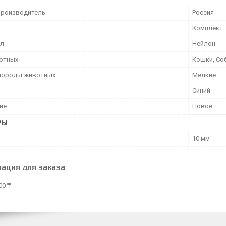
производитель
Россия
Комплект
ал
Нейлон
отных
Кошки, Со
породы животных
Мелкие
Синий
ие
Новое
РЫ
10 мм
ация для заказа
00 ₸