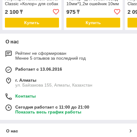
Classic «Колор» для собак
10мм*1,2м ошейник 10мм
Clas
повод 12мм*1,2м. шлейка
XS
пово
2 100
975
2 0
₸
₸
12мм S
12м
Купить
Купить
О нас
Рейтинг не сформирован
Менее 5 отзывов за последний год
Работает с 13.06.2016
г. Алматы
ул. Байзакова 155, Алматы, Казахстан
Контакты
Сегодня работает с 11:00 до 21:00
Показать весь график работы
О нас