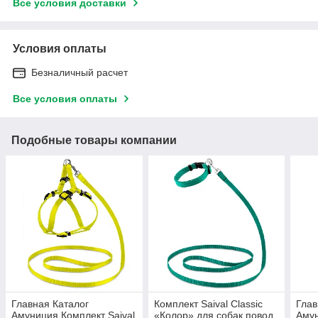
Все условия доставки
Условия оплаты
Безналичный расчет
Все условия оплаты
Подобные товары компании
Главная Каталог
Комплект Saival Classic
Глав
Амуниция Комплект Saival
«Колор» для собак повод
Амун