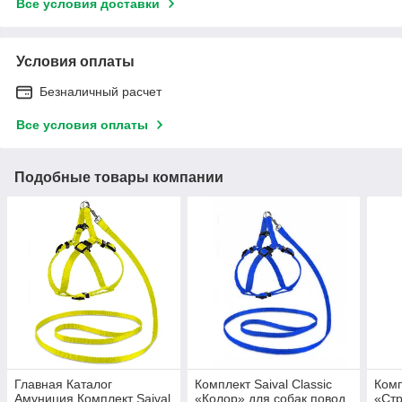
Все условия доставки
Условия оплаты
Безналичный расчет
Все условия оплаты
Подобные товары компании
Главная Каталог
Комплект Saival Classiс
Комп
Амуниция Комплект Saival
«Колор» для собак повод
«Стр