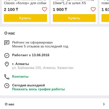
Classic «Колор» для собак
10мм*1,2 м шлея XS
пово
повод 12мм*1,2м. шлейка
быс
2 100
1 900
1 6
₸
₸
12мм S
Купить
Купить
О нас
Рейтинг не сформирован
Менее 5 отзывов за последний год
Работает с 13.06.2016
г. Алматы
ул. Байзакова 155, Алматы, Казахстан
Контакты
Сегодня выходной
Показать весь график работы
О нас