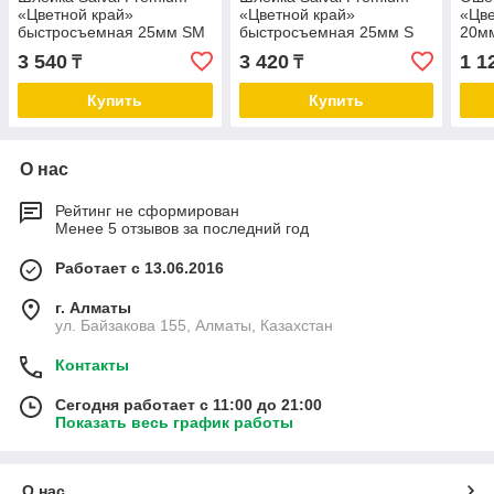
«Цветной край»
«Цветной край»
«Цве
быстросъемная 25мм SМ
быстросъемная 25мм S
20мм
3 540
3 420
1 1
₸
₸
Купить
Купить
О нас
Рейтинг не сформирован
Менее 5 отзывов за последний год
Работает с 13.06.2016
г. Алматы
ул. Байзакова 155, Алматы, Казахстан
Контакты
Сегодня работает с 11:00 до 21:00
Показать весь график работы
О нас