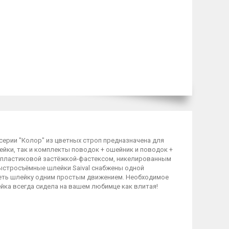
c серии "Колор" из цветных строп предназначена для
ейки, так и комплекты поводок + ошейник и поводок +
ой пластиковой застёжкой-фастексом, никелированным
Быстросъёмные шлейки Saival снабжены одной
деть шлейку одним простым движением. Необходимое
йка всегда сидела на вашем любимце как влитая!