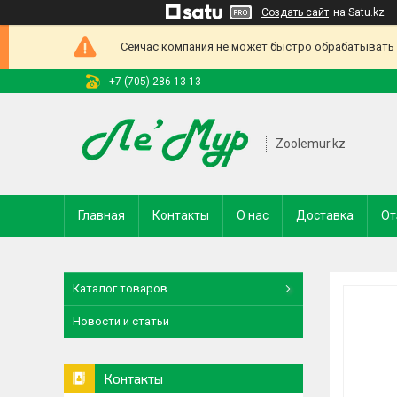
Создать сайт
на Satu.kz
Сейчас компания не может быстро обрабатывать з
+7 (705) 286-13-13
Zoolemur.kz
Главная
Контакты
О нас
Доставка
От
Каталог товаров
Новости и статьи
Контакты