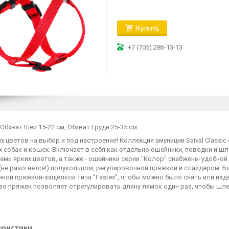
Купить
+7 (705) 286-13-13
Обхват Шеи 15-22 см, Обхват Груди 25-35 см
х цветов на выбор и под настроение! Коллекция амуниции Saival Classi
 собак и кошек. Включает в себя как отдельно ошейники, поводки и шл
Семь ярких цветов, а также - ошейники серии "Колор" снабжены удобн
(не разогнётся!) полукольцом, регулировочной пряжкой и слайдером. 
нной пряжкой-защёлкой типа "Fastex", чтобы можно было снять или на
во пряжек позволяет отрегулировать длину лямок один раз, чтобы шле
еристики