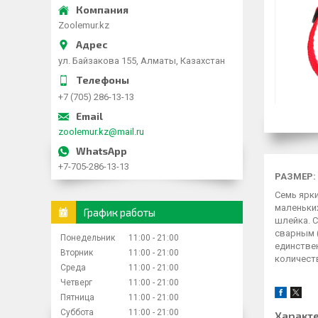
Zoolemur.kz
ул. Байзакова 155, Алматы, Казахстан
+7 (705) 286-13-13
zoolemur.kz@mail.ru
+7-705-286-13-13
РАЗМЕР:
Семь ярки
маленьких
График работы
шлейка. 
сварным 
Понедельник
11:00
21:00
единстве
Вторник
11:00
21:00
количест
Среда
11:00
21:00
Четверг
11:00
21:00
Пятница
11:00
21:00
Суббота
11:00
21:00
Характ