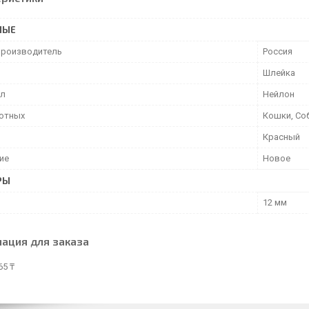
НЫЕ
производитель
Россия
Шлейка
ал
Нейлон
отных
Кошки, Со
Красный
ие
Новое
РЫ
12 мм
ация для заказа
65 ₸