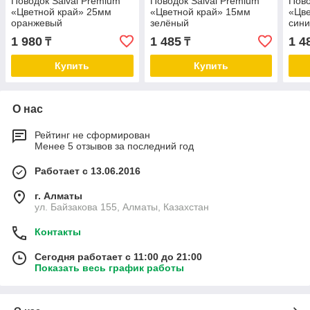
Поводок Saival Premium
Поводок Saival Premium
Пово
«Цветной край» 25мм
«Цветной край» 15мм
«Цве
оранжевый
зелёный
син
1 980
1 485
1 4
₸
₸
Купить
Купить
О нас
Рейтинг не сформирован
Менее 5 отзывов за последний год
Работает с 13.06.2016
г. Алматы
ул. Байзакова 155, Алматы, Казахстан
Контакты
Сегодня работает с 11:00 до 21:00
Показать весь график работы