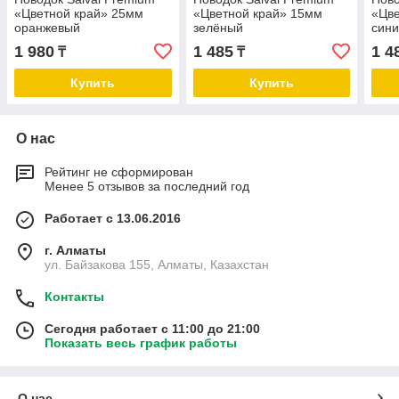
«Цветной край» 25мм
«Цветной край» 15мм
«Цве
оранжевый
зелёный
син
1 980
1 485
1 4
₸
₸
Купить
Купить
О нас
Рейтинг не сформирован
Менее 5 отзывов за последний год
Работает с 13.06.2016
г. Алматы
ул. Байзакова 155, Алматы, Казахстан
Контакты
Сегодня работает с 11:00 до 21:00
Показать весь график работы
О нас