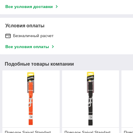
Все условия доставки
Условия оплаты
Безналичный расчет
Все условия оплаты
Подобные товары компании
Поводок Saival Standart
Поводок Saival Standart
Пово