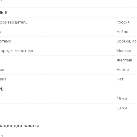
НЫЕ
производитель
Россия
ал
Нейлон
отных
Собаки, К
породы животных
Мелкие
Желтый
ие
Новое
вка
Нет
РЫ
28 мм
10 мм
ация для заказа
 ₸