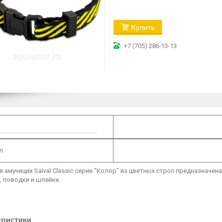
Купить
+7 (705) 286-13-13
.............................................................
л
 амуниции Saival Classic серии "Колор" из цветных строп предназначен
 поводки и шлейки.
еристики