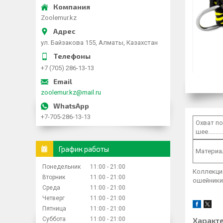
Zoolemur.kz
ул. Байзакова 155, Алматы, Казахстан
+7 (705) 286-13-13
zoolemur.kz@mail.ru
+7-705-286-13-13
Охват по
шее..............
График работы
Материа
Понедельник
11:00
21:00
Коллекция
Вторник
11:00
21:00
ошейники,
Среда
11:00
21:00
Четверг
11:00
21:00
Пятница
11:00
21:00
Суббота
11:00
21:00
Характ