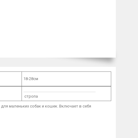
18-28см
..............................................................................
стропа
а для маленьких собак и кошек. Включает в себя