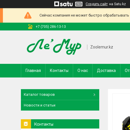
Создать сайт
на Satu.kz
Сейчас компания не может быстро обрабатывать з
+7 (705) 286-13-13
Zoolemur.kz
Главная
Контакты
О нас
Доставка
От
Каталог товаров
Новости и статьи
Контакты